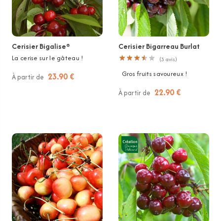
Cerisier Bigalise®
Cerisier Bigarreau Burlat
La cerise sur le gâteau !
★
★
★
★
★
★
★
★
★
★
(
3
avis)
Gros fruits savoureux !
23.90 €
À partir de
22.90 €
À partir de