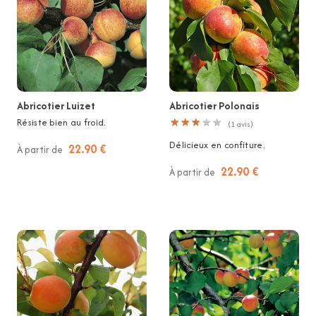
Abricotier Luizet
Abricotier Polonais
Résiste bien au froid.
★
★
★
★
★
★
★
★
★
★
(
1
avis)
Délicieux en confiture.
22.90 €
À partir de
22.90 €
À partir de