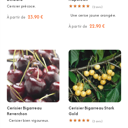
Cerisier précoce.
★
★
★
★
★
★
★
★
★
★
(
2
avis)
Une cerise jaune orangée.
23.90 €
À partir de
22.90 €
À partir de
Cerisier Bigarreau
Cerisier Bigarreau Stark
Reverchon
Gold
Cerisier bien vigoureux.
★
★
★
★
★
★
★
★
★
★
(
3
avis)