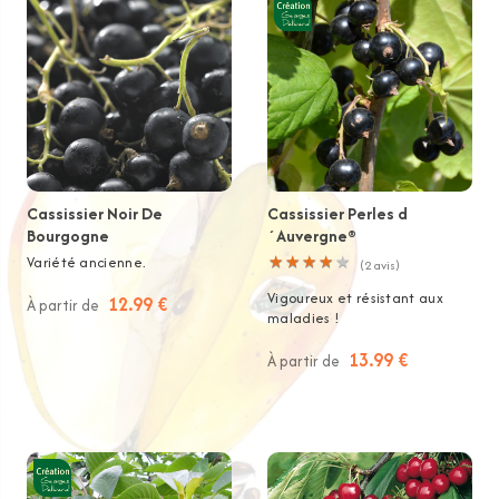
Cassissier Noir De
Cassissier Perles d
Bourgogne
´Auvergne®
Variété ancienne.
★
★
★
★
★
★
★
★
★
★
(
2
avis)
Vigoureux et résistant aux
12.99 €
À partir de
maladies !
13.99 €
À partir de