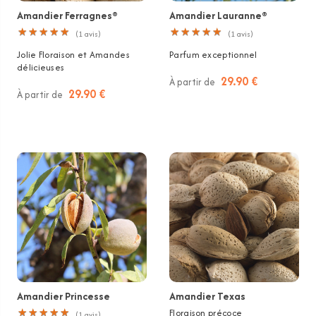
Amandier Ferragnes®
Amandier Lauranne®
★
★
★
★
★
★
★
★
★
★
★
★
★
★
★
★
★
★
★
★
(
1
avis)
(
1
avis)
Jolie Floraison et Amandes
Parfum exceptionnel
délicieuses
29.90 €
À partir de
29.90 €
À partir de
Amandier Princesse
Amandier Texas
★
★
★
★
★
★
★
★
★
★
Floraison précoce
(
1
avis)