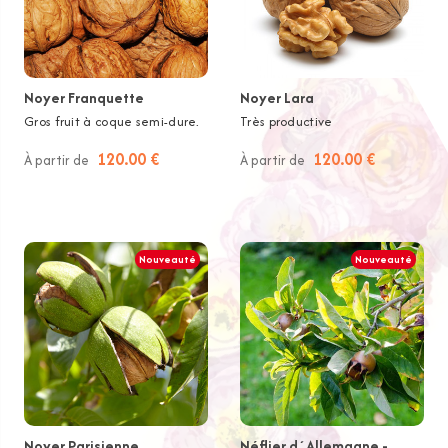
Noyer Franquette
Noyer Lara
Gros fruit à coque semi-dure.
Très productive
120.00 €
120.00 €
À partir de
À partir de
Nouveauté
Nouveauté
Noyer Parisienne
Néflier d´Allemagne -