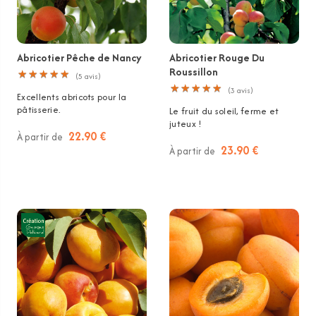
Abricotier Pêche de Nancy
Abricotier Rouge Du
Roussillon
★
★
★
★
★
★
★
★
★
★
(
5
avis)
★
★
★
★
★
★
★
★
★
★
(
3
avis)
Excellents abricots pour la
pâtisserie.
Le fruit du soleil, ferme et
juteux !
22.90 €
À partir de
23.90 €
À partir de