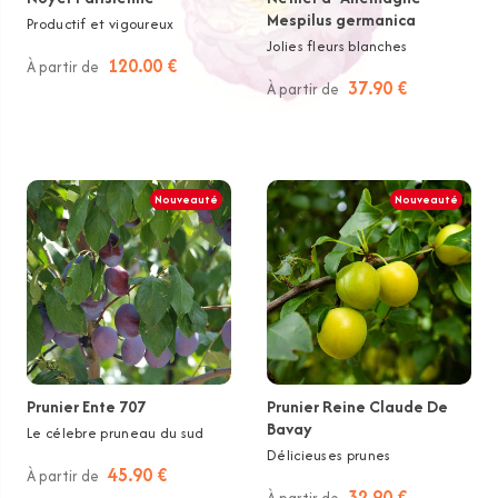
Mespilus germanica
Productif et vigoureux
Jolies fleurs blanches
120.00 €
À partir de
37.90 €
À partir de
Nouveauté
Nouveauté
Prunier Ente 707
Prunier Reine Claude De
Bavay
Le célebre pruneau du sud
Délicieuses prunes
45.90 €
À partir de
32.90 €