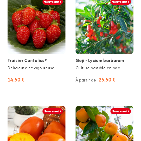
Nouveauté
Nouveauté
Fraisier Cantaliss®
Goji - Lycium barbarum
Délicieuse et vigoureuse
Culture possible en bac.
14.50 €
25.50 €
À partir de
Nouveauté
Nouveauté