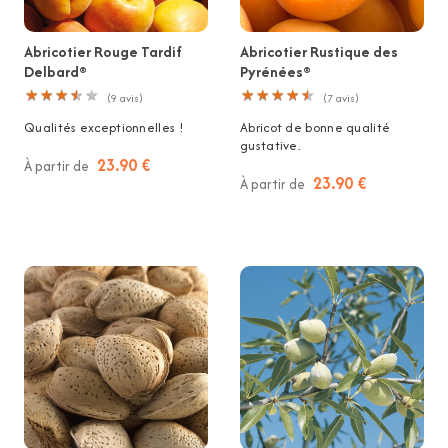
Abricotier Rouge Tardif
Abricotier Rustique des
Delbard®
Pyrénées®
★
★
★
★
★
★
★
★
★
★
★
★
★
★
★
★
★
★
★
★
(
9
avis)
(
7
avis)
Qualités exceptionnelles !
Abricot de bonne qualité
gustative.
23.90 €
À partir de
23.90 €
À partir de