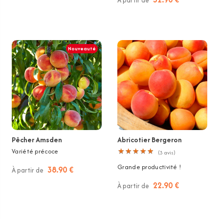
À partir de
Nouveauté
Pêcher Amsden
Abricotier Bergeron
Variété précoce
★
★
★
★
★
★
★
★
★
★
(
3
avis)
Grande productivité !
38.90 €
À partir de
22.90 €
À partir de