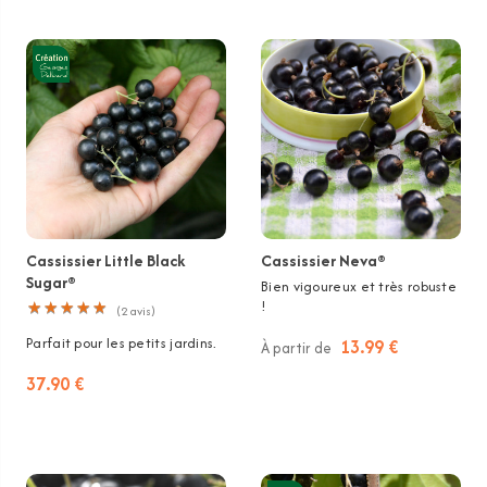
Cassissier Little Black
Cassissier Neva®
Sugar®
Bien vigoureux et très robuste
!
★
★
★
★
★
★
★
★
★
★
(
2
avis)
Parfait pour les petits jardins.
13.99 €
À partir de
37.90 €