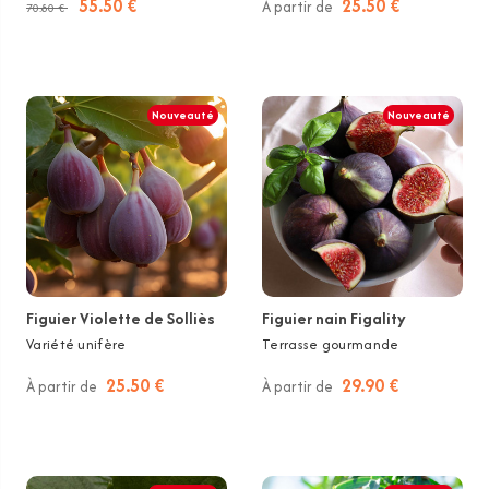
55.50 €
25.50 €
À partir de
70.80 €
Nouveauté
Nouveauté
Figuier Violette de Solliès
Figuier nain Figality
Variété unifère
Terrasse gourmande
25.50 €
29.90 €
À partir de
À partir de