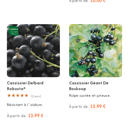
10.00 €
À partir de
Cassissier Delbard
Cassissier Géant De
Robusta®
Boskoop
★
★
★
★
★
★
★
★
★
★
Pulpe sucrée et juteuse.
(
2
avis)
Résistant à l´oïdium.
12.99 €
À partir de
13.99 €
À partir de