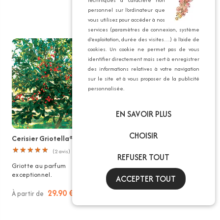
techniques à caractère non
personnel sur l’ordinateur que
vous utilisez pour accéder à nos
services (paramètres de connexion, système
d’exploitation, durée des visites…) à l’aide de
cookies. Un cookie ne permet pas de vous
identifier directement mais sert à enregistrer
des informations relatives à votre navigation
sur le site et à vous proposer de la publicité
personnalisée.
EN SAVOIR PLUS
CHOISIR
Cerisier Griotella®
Cerisier Griotte De
Montmorency
★
★
★
★
★
★
★
★
★
★
(
2
avis)
REFUSER TOUT
★
★
★
★
★
★
★
★
★
★
(
2
avis)
Griotte au parfum
exceptionnel.
La traditionnelle griotte !
ACCEPTER TOUT
29.90 €
22.90 €
À partir de
À partir de