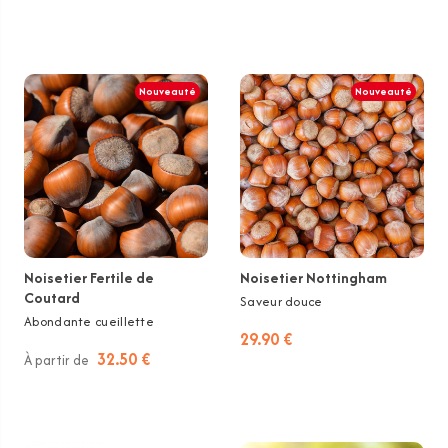
Nouveauté
Nouveauté
Noisetier Fertile de
Noisetier Nottingham
Coutard
Saveur douce
Abondante cueillette
29.90 €
32.50 €
À partir de