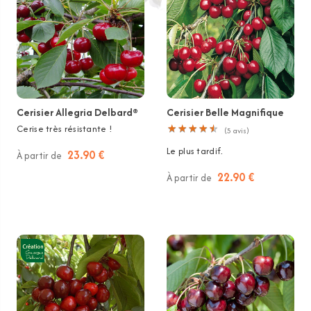
Cerisier Allegria Delbard®
Cerisier Belle Magnifique
Cerise très résistante !
★
★
★
★
★
★
★
★
★
★
(
5
avis)
Le plus tardif.
23.90 €
À partir de
22.90 €
À partir de