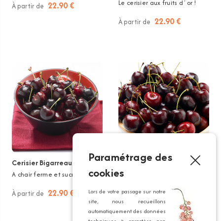
Le cerisier aux fruits d´or !
22.90 €
À partir de
22.90 €
À partir de
Paramétrage des
Cerisier Bigarreau Van
Cerisier Bigarreau de la
cookies
Saint Jean®
A chair ferme et sucrée.
★
★
★
★
★
★
★
★
★
★
(
9
avis)
22.90 €
Lors de votre passage sur notre
À partir de
Le Roi des bigarreaux !
site, nous recueillons
automatiquement des données
23.90 €
À partir de