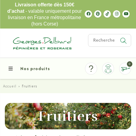
Livraison offerte dès 150€
d'achat
- valable uniquement pour
livraison en France métropolitaine
(hors Corse)
0
Nos produits
Accueil
›
Fruitiers
Fruitiers