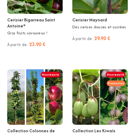
Cerisier Bigarreau Saint
Cerisier Maynard
Antoine®
Des cerises douces et sucrées
Gros fruits savoureux !
29.90 €
À partir de
23.90 €
À partir de
Nouveauté
Nouveauté
Promotion
Collection Colonnes de
Collection Les Kiwaïs