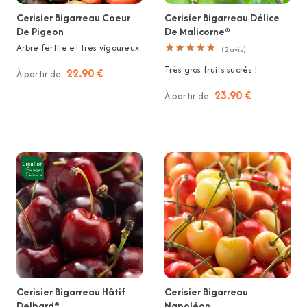
Cerisier Bigarreau Coeur
Cerisier Bigarreau Délice
De Pigeon
De Malicorne®
Arbre fertile et très vigoureux
★
★
★
★
★
★
★
★
★
★
(
2
avis)
Très gros fruits sucrés !
22.90 €
À partir de
23.90 €
À partir de
Cerisier Bigarreau Hâtif
Cerisier Bigarreau
Delbard®
Napoléon