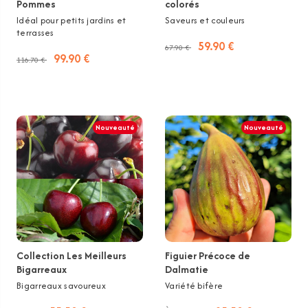
Pommes
colorés
Idéal pour petits jardins et
Saveurs et couleurs
terrasses
59.90 €
67.90 €
99.90 €
116.70 €
Nouveauté
Nouveauté
Collection Les Meilleurs
Figuier Précoce de
Bigarreaux
Dalmatie
Bigarreaux savoureux
Variété bifère