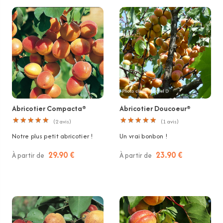
Abricotier Compacta®
Abricotier Doucoeur®
★
★
★
★
★
★
★
★
★
★
★
★
★
★
★
★
★
★
★
★
(
2
avis)
(
1
avis)
Notre plus petit abricotier !
Un vrai bonbon !
29.90 €
23.90 €
À partir de
À partir de