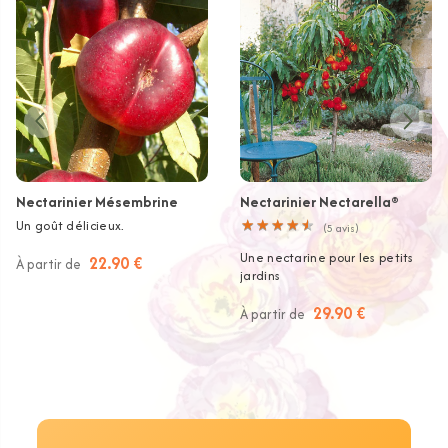
Nectarinier Mésembrine
Nectarinier Nectarella®
Un goût délicieux.
★
★
★
★
★
★
★
★
★
★
(
5
avis)
Une nectarine pour les petits
22.90 €
À partir de
jardins
29.90 €
À partir de