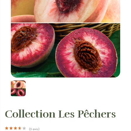
Collection Les Pêchers
★
★
★
★
★
★
★
★
★
★
(
3
avis)