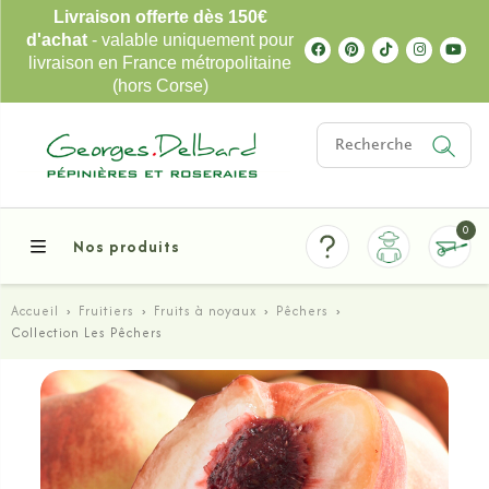
Livraison offerte dès 150€
d'achat
- valable uniquement pour
livraison en France métropolitaine
(hors Corse)
0
Nos produits
Accueil
›
Fruitiers
›
Fruits à noyaux
›
Pêchers
›
Collection Les Pêchers