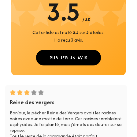
3.5
/ 5.0
Cet article est noté
3.5
sur
5
étoiles.
Il a reçu
3
avis.
PUBLIER UN AVIS
Reine des vergers
Bonjour, le pécher Reine des Vergers avait les racines
noires avec une motte de terre. Ces racines semblaient
asphyxiées. Je l'ai planté, mais j'émets des doutes sur sa
reprise.
Tout le reste de la commande était parfait.