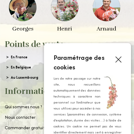
Georges
Henri
Arnaud
Points de vente
Paramétrage des
En France
cookies
En Belgique
Au Luxembourg
Lors de votre passage sur notre
site, nous recueillons
Informations
automatiquement des données
techniques à caractère non
personnel sur l’ordinateur que
Qui sommes nous ?
vous utilisez pour accéder à nos
services (paramètres de connexion, système
Nous contacter
d’exploitation, durée des visites…) à l’aide de
cookies. Un cookie ne permet pas de vous
Commander gratuitement notre catalogue
identifier directement mais sert à enregistrer