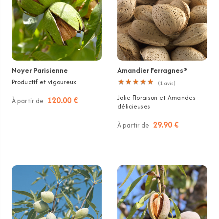
Noyer Parisienne
Amandier Ferragnes®
Productif et vigoureux
★
★
★
★
★
★
★
★
★
★
(
1
avis)
Jolie Floraison et Amandes
120.00 €
À partir de
délicieuses
29.90 €
À partir de