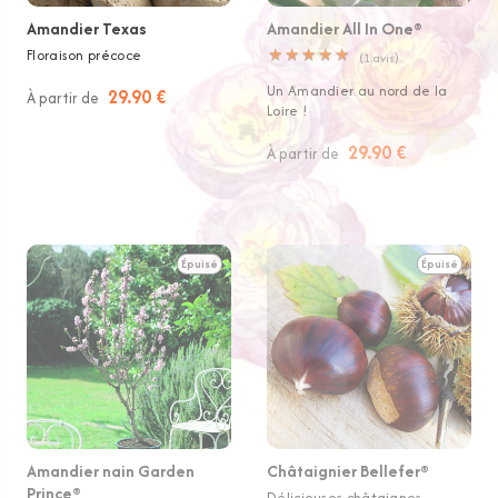
Amandier Texas
Amandier All In One®
Floraison précoce
★
★
★
★
★
★
★
★
★
★
(
1
avis)
Un Amandier au nord de la
29.90 €
À partir de
Loire !
29.90 €
À partir de
Épuisé
Épuisé
Amandier nain Garden
Châtaignier Bellefer®
Prince®
Délicieuses châtaignes