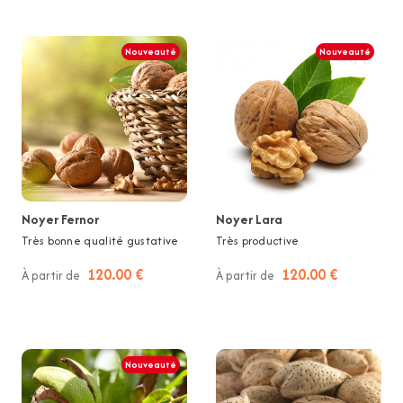
Nouveauté
Nouveauté
Noyer Fernor
Noyer Lara
Très bonne qualité gustative
Très productive
120.00 €
120.00 €
À partir de
À partir de
Nouveauté