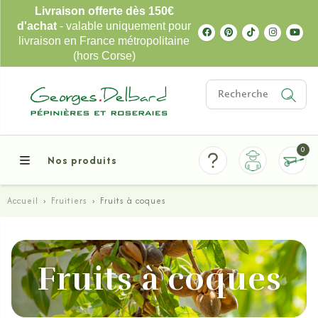
Livraison offerte dès 150€
d'achat
- valable uniquement pour
livraison en France métropolitaine
(hors Corse)
0
Nos produits
Accueil
›
Fruitiers
›
Fruits à coques
Fruits à coques