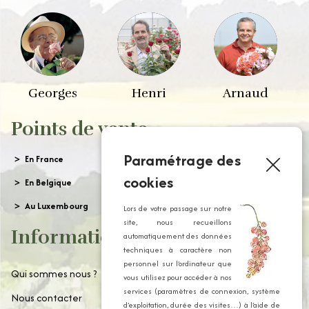
Georges
Henri
Arnaud
Points de vente
Paramétrage des
En France
cookies
En Belgique
Au Luxembourg
Lors de votre passage sur notre
site, nous recueillons
Informations
automatiquement des données
techniques à caractère non
personnel sur l’ordinateur que
Qui sommes nous ?
vous utilisez pour accéder à nos
services (paramètres de connexion, système
Nous contacter
d’exploitation, durée des visites…) à l’aide de