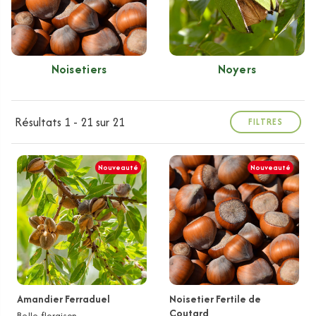
Noisetiers
Noyers
Résultats 1 - 21 sur 21
FILTRES
Nouveauté
Nouveauté
Amandier Ferraduel
Noisetier Fertile de
Coutard
Belle floraison