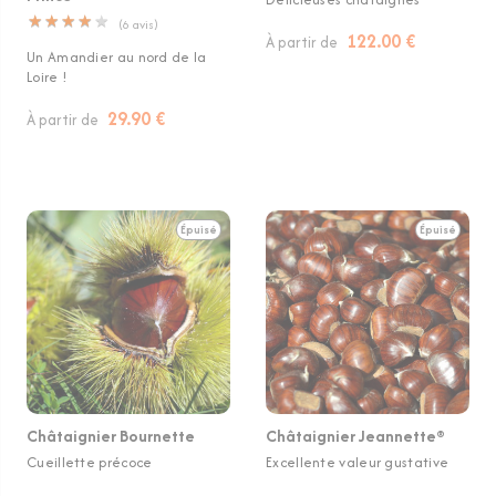
★
★
★
★
★
★
★
★
★
★
(
6
avis)
122.00 €
À partir de
Un Amandier au nord de la
Loire !
29.90 €
À partir de
Épuisé
Épuisé
Châtaignier Bournette
Châtaignier Jeannette®
Cueillette précoce
Excellente valeur gustative