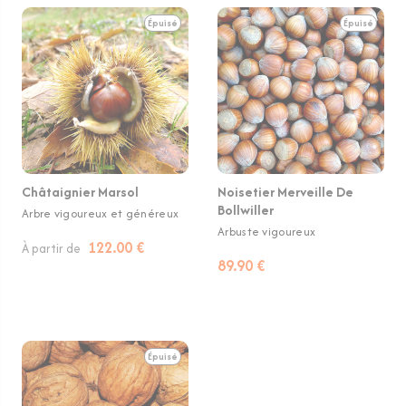
Épuisé
Épuisé
Châtaignier Marsol
Noisetier Merveille De
Bollwiller
Arbre vigoureux et généreux
Arbuste vigoureux
122.00 €
À partir de
89.90 €
Épuisé