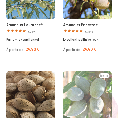
Amandier Lauranne®
Amandier Princesse
★
★
★
★
★
★
★
★
★
★
★
★
★
★
★
★
★
★
★
★
(
1
avis)
(
1
avis)
Parfum exceptionnel
Excellent pollinisateur.
29.90 €
29.90 €
À partir de
À partir de
Épuisé