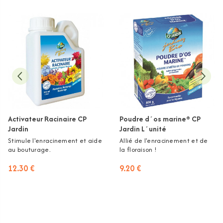
Activateur Racinaire CP
Poudre d´os marine® CP
Jardin
Jardin L´unité
Stimule l'enracinement et aide
Allié de l'enracinement et de
au bouturage.
la floraison !
12.30 €
9.20 €