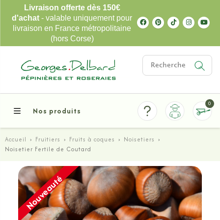
Livraison offerte dès 150€
d'achat
- valable uniquement pour
livraison en France métropolitaine
(hors Corse)
0
Nos produits
Accueil
›
Fruitiers
›
Fruits à coques
›
Noisetiers
›
Noisetier Fertile de Coutard
Nouveauté