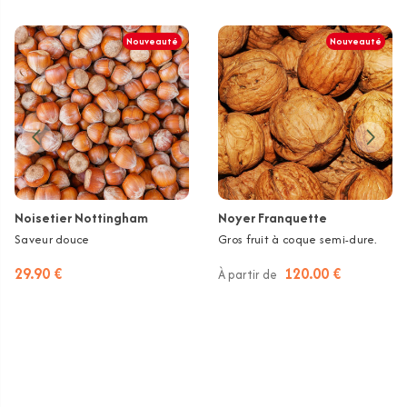
Nouveauté
Nouveauté
Noisetier Nottingham
Noyer Franquette
Saveur douce
Gros fruit à coque semi-dure.
29.90 €
120.00 €
À partir de