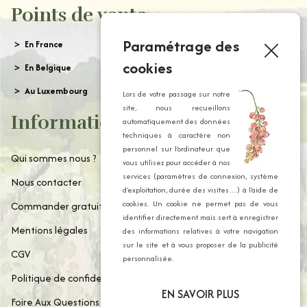
Points de vente
Paramétrage des
En France
cookies
En Belgique
Au Luxembourg
Lors de votre passage sur notre
site, nous recueillons
Informations
automatiquement des données
techniques à caractère non
personnel sur l’ordinateur que
Qui sommes nous ?
vous utilisez pour accéder à nos
services (paramètres de connexion, système
Nous contacter
d’exploitation, durée des visites…) à l’aide de
cookies. Un cookie ne permet pas de vous
Commander gratuitement notre catalogue
identifier directement mais sert à enregistrer
Mentions légales
des informations relatives à votre navigation
sur le site et à vous proposer de la publicité
CGV
personnalisée.
Politique de confidentialité
EN SAVOIR PLUS
Foire Aux Questions