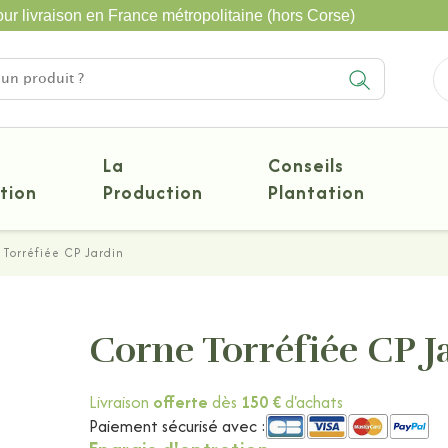
ur livraison en France métropolitaine (hors Corse)
La
Conseils
tion
Production
Plantation
 Torréfiée CP Jardin
Corne Torréfiée CP J
Livraison
offerte
dès
150 €
d'achats
Paiement sécurisé avec :