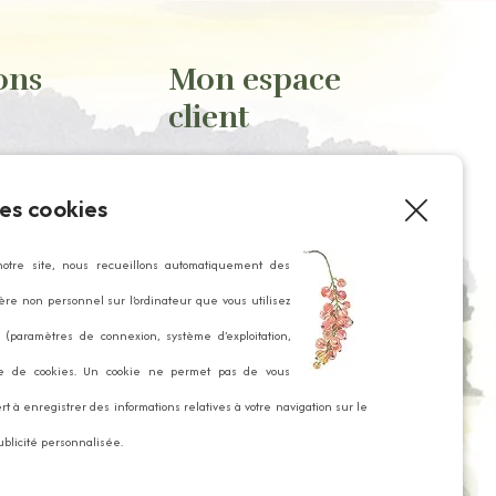
ons
Mon espace
client
Mon compte
es cookies
Historique de commande
tement
Paniers enregistrés
notre site, nous recueillons automatiquement des
re non personnel sur l’ordinateur que vous utilisez
(paramètres de connexion, système d’exploitation,
tialité
de de cookies. Un cookie ne permet pas de vous
rt à enregistrer des informations relatives à votre navigation sur le
ublicité personnalisée.