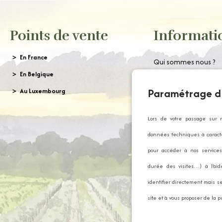
Points de vente
Informati
En France
Qui sommes nous ?
En Belgique
Nous contacter
Paramétrage d
Au Luxembourg
Commander gratui
notre catalogue
Lors de votre passage sur 
Mentions légales
données techniques à caractè
CGV
pour accéder à nos services 
Politique de confiden
durée des visites…) à l’ai
Foire Aux Questions
identifier directement mais se
Gestion des Cookies
site et à vous proposer de la p