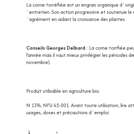
La corne torréfiée est un engrais organique d´ori
´entretien. Son action progressive et soutenue le
´agrément en aidant la croissance des plantes.
Conseils Georges Delbard
: La corne torrfiée pe
l'année mais il vaut mieux privilégier les périodes
novembre).
Produit utilisable en agriculture bio.
N 13%. NFU 42-001. Avant toute utilisation, lire a
usages, doses et précautions d´emploi.