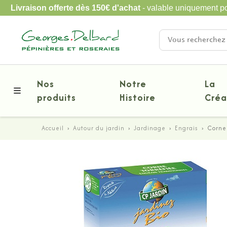
Livraison offerte dès 150€ d'achat
- valable uniquement po
Nos
Notre
La
produits
Histoire
Créa
Accueil
›
Autour du jardin
›
Jardinage
›
Engrais
›
Corne