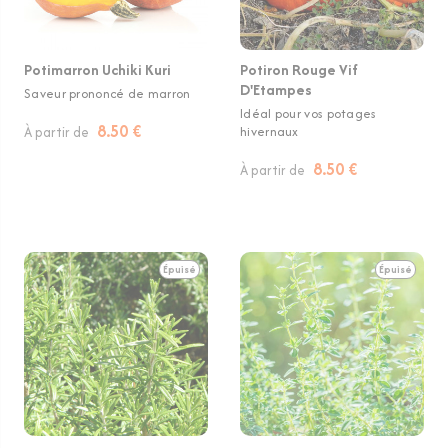
Potimarron Uchiki Kuri
Potiron Rouge Vif
D'Etampes
Saveur prononcé de marron
Idéal pour vos potages
8.50 €
À partir de
hivernaux
8.50 €
À partir de
Épuisé
Épuisé