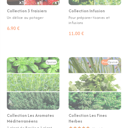
Collection 3 fraisiers
Collection Infusion
Un délice au potager
Pour préparer tisanes et
infusions
6.90 €
11.00 €
Épuisé
Promotion
Épuisé
Collection Les Aromates
Collection Les Fines
Méditerranéens
Herbes
1 plant de Basilic + 1 plant
★
★
★
★
★
★
★
★
★
★