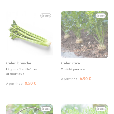
Épuisé
Épuisé
Céleri branche
Céleri rave
Légume 'feuille' très
Variété précoce
aromatique
6.90 €
À partir de
8.50 €
À partir de
Épuisé
Épuisé