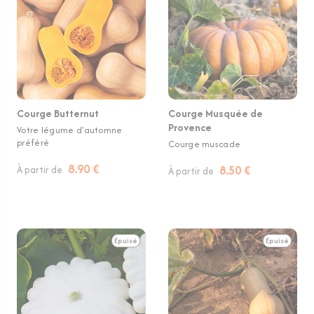
Courge Butternut
Courge Musquée de
Provence
Votre légume d'automne
préféré
Courge muscade
8.90 €
8.50 €
À partir de
À partir de
Épuisé
Épuisé