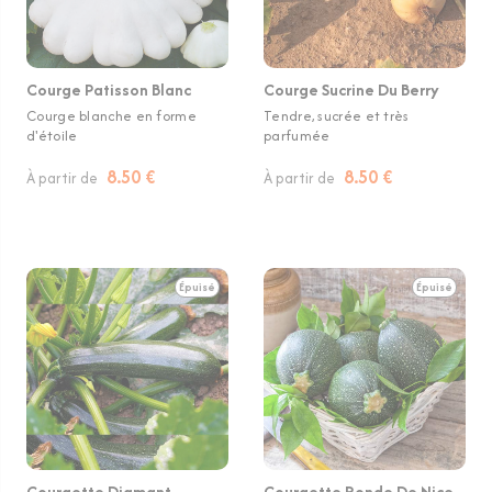
Courge Patisson Blanc
Courge Sucrine Du Berry
Courge blanche en forme
Tendre, sucrée et très
d'étoile
parfumée
8.50 €
8.50 €
À partir de
À partir de
Épuisé
Épuisé
Courgette Diamant
Courgette Ronde De Nice