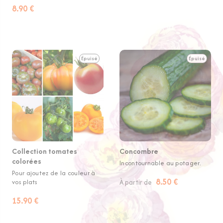
8.90 €
Épuisé
Épuisé
Collection tomates
Concombre
colorées
Incontournable au potager.
Pour ajoutez de la couleur à
8.50 €
vos plats
À partir de
15.90 €