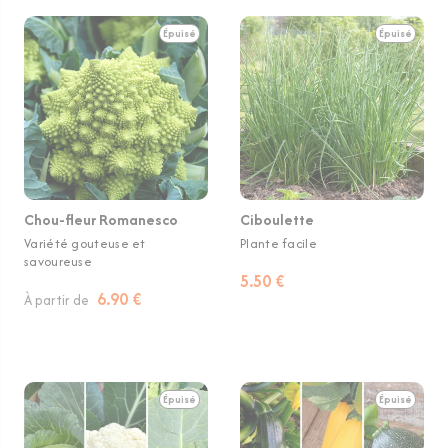
Épuisé
Épuisé
Chou-fleur Romanesco
Ciboulette
Variété gouteuse et
Plante facile
savoureuse
5.50 €
6.90 €
À partir de
Épuisé
Épuisé