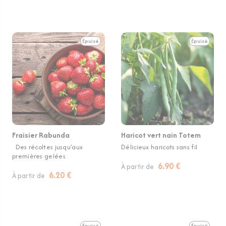
Épuisé
Épuisé
Fraisier Rabunda
Haricot vert nain Totem
Des récoltes jusqu'aux
Délicieux haricots sans fil
premières gelées
6.90 €
À partir de
6.20 €
À partir de
Épuisé
Épuisé