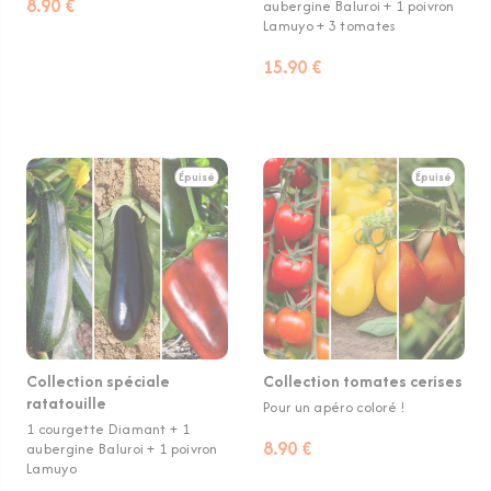
8.90 €
aubergine Baluroi + 1 poivron
Lamuyo + 3 tomates
15.90 €
Épuisé
Épuisé
Collection spéciale
Collection tomates cerises
ratatouille
Pour un apéro coloré !
1 courgette Diamant + 1
8.90 €
aubergine Baluroi + 1 poivron
Lamuyo