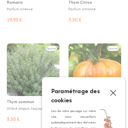
Romarin
Thym Citron
Parfum intense
Parfum citronné
19.90 €
5.50 €
Épuisé
Épuisé
Paramétrage des
cookies
Thym commun
Tomate Ananas
Utilisé depuis toujours.
Des tomates de 1kg
Lors de votre passage sur notre
site, nous recueillons
5.50 €
8.50 €
À partir de
automatiquement des données