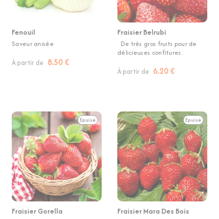
Fenouil
Fraisier Belrubi
Saveur anisée
De très gros fruits pour de
délicieuses confitures.
8.50 €
À partir de
6.20 €
À partir de
Épuisé
Épuisé
Fraisier Gorella
Fraisier Mara Des Bois