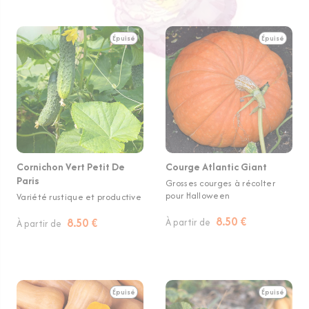
Épuisé
Épuisé
Cornichon Vert Petit De
Courge Atlantic Giant
Paris
Grosses courges à récolter
pour Halloween
Variété rustique et productive
8.50 €
8.50 €
À partir de
À partir de
Épuisé
Épuisé