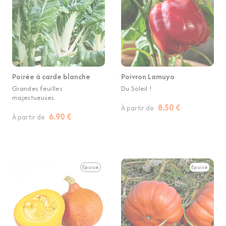
Poirée à carde blanche
Poivron Lamuyo
Grandes feuilles
Du Soleil !
majestueuses
8.50 €
À partir de
6.90 €
À partir de
Épuisé
Épuisé