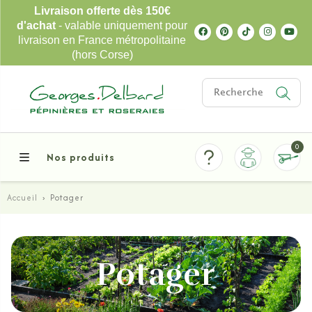
Livraison offerte dès 150€
d'achat
- valable uniquement pour
livraison en France métropolitaine
(hors Corse)
0
Nos produits
Accueil
›
Potager
Potager