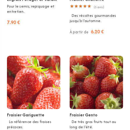
Pour le semis, repiquage et
★
★
★
★
★
★
★
★
★
★
(
3
avis)
entretien.
Des récoltes gourmandes
jusqu'à l'automne.
7.90 €
6.20 €
À partir de
Fraisier Gariguette
Fraisier Gento
La référence des fraises
De très gros fruits tout au
précoces.
long de l'été.