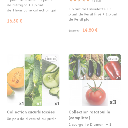
(
1
avis)
de Estragon + 1 plant
1 plant de Ciboulette + 1
de Thym , une collection qui
plant de Persil frisé + 1 plant
de Persil plat
16.50 €
14.80 €
16.50 €
Épuisé
Épuisé
Collection cucurbitacées
Collection ratatouille
(complète)
Un peu de diversité au jardin
1 courgette Diamant + 1