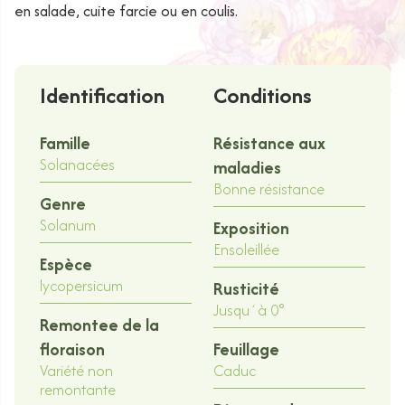
en salade, cuite farcie ou en coulis.
Identification
Conditions
Famille
Résistance aux
Solanacées
maladies
Bonne résistance
Genre
Solanum
Exposition
Ensoleillée
Espèce
lycopersicum
Rusticité
Jusqu´à 0°
Remontee de la
floraison
Feuillage
Variété non
Caduc
remontante