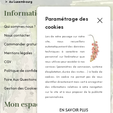
Au Luxembourg
Informations
Paramétrage des
cookies
Qui sommes nous ?
Nous contacter
Lors de votre passage sur notre
site, nous recueillons
Commander gratuitement notre catalogue
automatiquement des données
techniques à caractère non
Mentions légales
personnel sur l’ordinateur que
CGV
vous utilisez pour accéder à nos
services (paramètres de connexion, système
Politique de confidentialité
d’exploitation, durée des visites…) à l’aide de
cookies. Un cookie ne permet pas de vous
Foire Aux Questions
identifier directement mais sert à enregistrer
des informations relatives à votre navigation
Gestion des Cookies
sur le site et à vous proposer de la publicité
personnalisée.
Mon espace client
EN SAVOIR PLUS