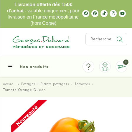
Livraison offerte dès 150€
d'achat
- valable uniquement pour
livraison en France métropolitaine
(hors Corse)
0
Nos produits
Accueil
›
Potager
›
Plants potagers
›
Tomates
›
Tomate Orange Queen
Nouveauté