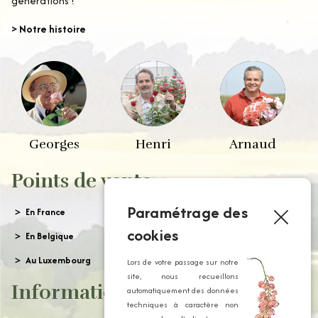
générations !
> Notre histoire
Georges
Henri
Arnaud
Points de vente
Paramétrage des
En France
cookies
En Belgique
Au Luxembourg
Lors de votre passage sur notre
site, nous recueillons
Informations
automatiquement des données
techniques à caractère non