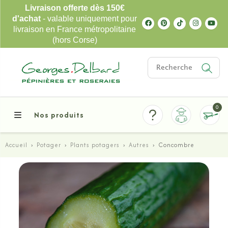
Livraison offerte dès 150€
d'achat
- valable uniquement pour
livraison en France métropolitaine
(hors Corse)
0
Nos produits
Accueil
›
Potager
›
Plants potagers
›
Autres
›
Concombre