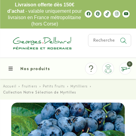
Livraison offerte dès 150€
d'achat
- valable uniquement pour
livraison en France métropolitaine
(hors Corse)
0
Nos produits
Accueil
›
Fruitiers
›
Petits Fruits
›
Mytilliers
›
Collection Notre Sélection de Myrtilles