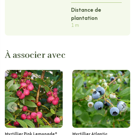
Distance de
plantation
1 m
À associer avec
Myrtillier Pink Lemonade®
Myrtillier Atlantic