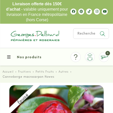
Livraison offerte dès 150€
d'achat
- valable uniquement pour
livraison en France métropolitaine
(hors Corse)
0
Nos produits
Accueil
›
Fruitiers
›
Petits Fruits
›
Autres
›
Canneberge macrocarpon Howes
Épuisé