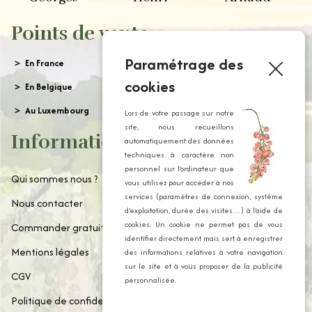
Points de vente
Paramétrage des
En France
cookies
En Belgique
Au Luxembourg
Lors de votre passage sur notre
site, nous recueillons
Informations
automatiquement des données
techniques à caractère non
personnel sur l’ordinateur que
Qui sommes nous ?
vous utilisez pour accéder à nos
services (paramètres de connexion, système
Nous contacter
d’exploitation, durée des visites…) à l’aide de
cookies. Un cookie ne permet pas de vous
Commander gratuitement notre catalogue
identifier directement mais sert à enregistrer
Mentions légales
des informations relatives à votre navigation
sur le site et à vous proposer de la publicité
CGV
personnalisée.
Politique de confidentialité