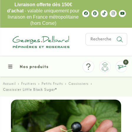
Livraison offerte dès 150€
d'achat
- valable uniquement pour
livraison en France métropolitaine
(hors Corse)
0
Nos produits
Accueil
›
Fruitiers
›
Petits Fruits
›
Cassissiers
›
Cassissier Little Black Sugar®