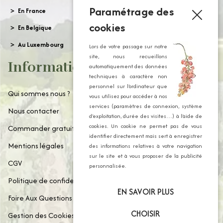
Paramétrage des
En France
cookies
En Belgique
Au Luxembourg
Lors de votre passage sur notre
site, nous recueillons
Informations
automatiquement des données
techniques à caractère non
personnel sur l’ordinateur que
Qui sommes nous ?
vous utilisez pour accéder à nos
services (paramètres de connexion, système
Nous contacter
d’exploitation, durée des visites…) à l’aide de
cookies. Un cookie ne permet pas de vous
Commander gratuitement notre catalogue
identifier directement mais sert à enregistrer
Mentions légales
des informations relatives à votre navigation
sur le site et à vous proposer de la publicité
CGV
personnalisée.
Politique de confidentialité
EN SAVOIR PLUS
Foire Aux Questions
CHOISIR
Gestion des Cookies