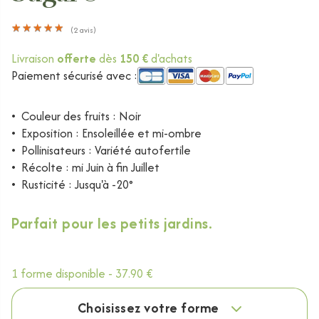
★
★
★
★
★
★
★
★
★
★
(
2
avis)
Livraison
offerte
dès
150 €
d'achats
Paiement sécurisé avec :
•
Couleur des fruits : Noir
•
Exposition : Ensoleillée et mi-ombre
•
Pollinisateurs : Variété autofertile
•
Récolte : mi Juin à fin Juillet
•
Rusticité : Jusqu'à -20°
Parfait pour les petits jardins.
1 forme disponible -
37.90 €
Choisissez votre forme