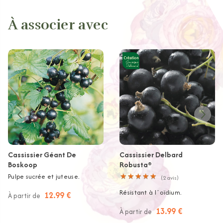
À associer avec
Cassissier Géant De
Cassissier Delbard
Boskoop
Robusta®
Pulpe sucrée et juteuse.
★
★
★
★
★
★
★
★
★
★
(
2
avis)
Résistant à l´oïdium.
12.99 €
À partir de
13.99 €
À partir de