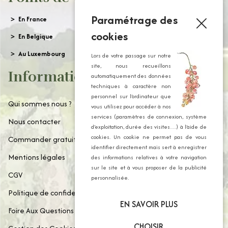
Paramétrage des
En France
cookies
En Belgique
Au Luxembourg
Lors de votre passage sur notre
site, nous recueillons
Informations
automatiquement des données
techniques à caractère non
personnel sur l’ordinateur que
Qui sommes nous ?
vous utilisez pour accéder à nos
services (paramètres de connexion, système
Nous contacter
d’exploitation, durée des visites…) à l’aide de
cookies. Un cookie ne permet pas de vous
Commander gratuitement notre catalogue
identifier directement mais sert à enregistrer
Mentions légales
des informations relatives à votre navigation
sur le site et à vous proposer de la publicité
CGV
personnalisée.
Politique de confidentialité
EN SAVOIR PLUS
Foire Aux Questions
CHOISIR