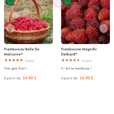
Framboisier Belle De
Framboisier Magnific
Malicorne®
Delbard®
★
★
★
★
★
★
★
★
★
★
★
★
★
★
★
★
★
★
★
★
(
2
avis)
(
5
avis)
Très gros fruit !
C´est la meilleure !
14.90 €
14.90 €
À partir de
À partir de