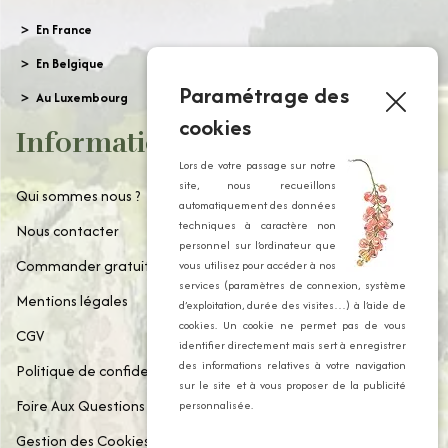
En France
En Belgique
Paramétrage des
Au Luxembourg
cookies
Informations
Lors de votre passage sur notre
site, nous recueillons
Qui sommes nous ?
automatiquement des données
techniques à caractère non
Nous contacter
personnel sur l’ordinateur que
Commander gratuitement notre catalogue
vous utilisez pour accéder à nos
services (paramètres de connexion, système
Mentions légales
d’exploitation, durée des visites…) à l’aide de
cookies. Un cookie ne permet pas de vous
CGV
identifier directement mais sert à enregistrer
des informations relatives à votre navigation
Politique de confidentialité
sur le site et à vous proposer de la publicité
Foire Aux Questions
personnalisée.
Gestion des Cookies