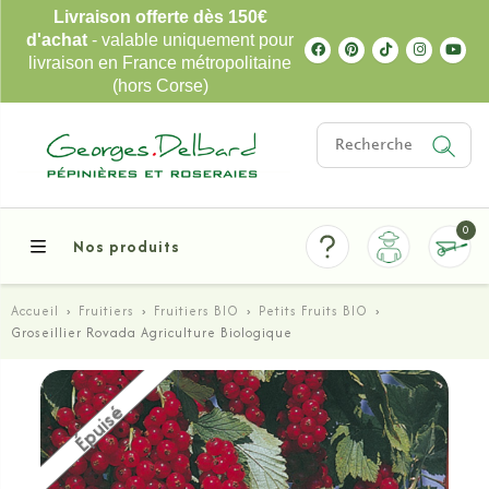
Livraison offerte dès 150€
d'achat
- valable uniquement pour
livraison en France métropolitaine
(hors Corse)
0
Nos produits
Accueil
›
Fruitiers
›
Fruitiers BIO
›
Petits Fruits BIO
›
Groseillier Rovada Agriculture Biologique
Épuisé