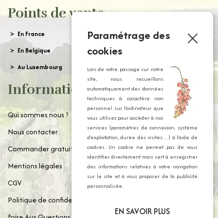
Points de vente
Paramétrage des
En France
cookies
En Belgique
Au Luxembourg
Lors de votre passage sur notre
site, nous recueillons
Informations
automatiquement des données
techniques à caractère non
personnel sur l’ordinateur que
Qui sommes nous ?
vous utilisez pour accéder à nos
services (paramètres de connexion, système
Nous contacter
d’exploitation, durée des visites…) à l’aide de
cookies. Un cookie ne permet pas de vous
Commander gratuitement notre catalogue
identifier directement mais sert à enregistrer
Mentions légales
des informations relatives à votre navigation
sur le site et à vous proposer de la publicité
CGV
personnalisée.
Politique de confidentialité
EN SAVOIR PLUS
Foire Aux Questions