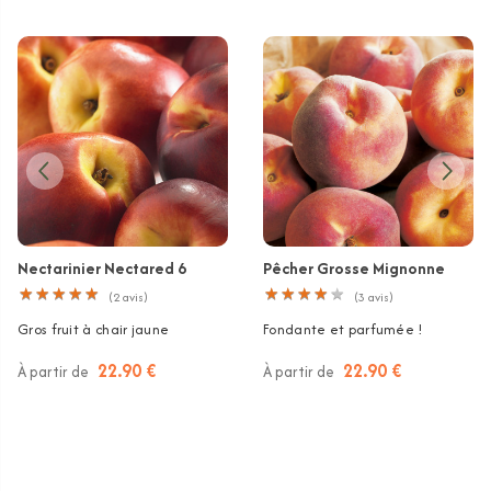
Nectarinier Nectared 6
Pêcher Grosse Mignonne
★
★
★
★
★
★
★
★
★
★
★
★
★
★
★
★
★
★
★
★
(
2
avis)
(
3
avis)
Gros fruit à chair jaune
Fondante et parfumée !
22.90 €
22.90 €
À partir de
À partir de