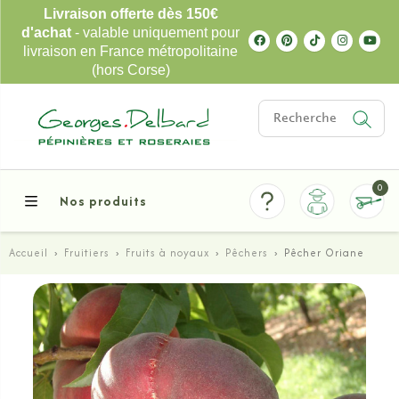
Livraison offerte dès 150€
d'achat
- valable uniquement pour
livraison en France métropolitaine
(hors Corse)
0
Nos produits
Accueil
›
Fruitiers
›
Fruits à noyaux
›
Pêchers
›
Pêcher Oriane