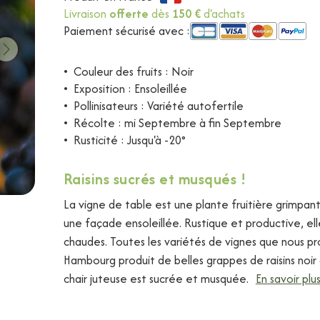
Livraison
offerte
dès
150 €
d'achats
Paiement sécurisé avec :
•
Couleur des fruits : Noir
•
Exposition : Ensoleillée
•
Pollinisateurs : Variété autofertile
•
Récolte : mi Septembre à fin Septembre
•
Rusticité : Jusqu'à -20°
Raisins sucrés et musqués !
La vigne de table est une plante fruitière grimpante
une façade ensoleillée. Rustique et productive, elle
chaudes. Toutes les variétés de vignes que nous p
Hambourg produit de belles grappes de raisins noi
chair juteuse est sucrée et musquée.
En savoir plu