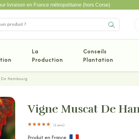
ur livraison en France métropolitaine (hors Corse)
La
Conseils
tion
Production
Plantation
t De Hambourg
Vigne Muscat De Ha
★
★
★
★
★
★
★
★
★
★
(
1
avis)
Produit en France