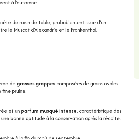
vent à l’automne.
été de raisin de table, probablement issue d’un
tre le Muscat d’Alexandrie et le Frankenthal.
orme de
grosses grappes
composées de grains ovales
 fine pruine.
crée et un
parfum musqué intense
, caractéristique des
 une bonne aptitude à la conservation après la récolte.
embre à la fin du mois de septembre.