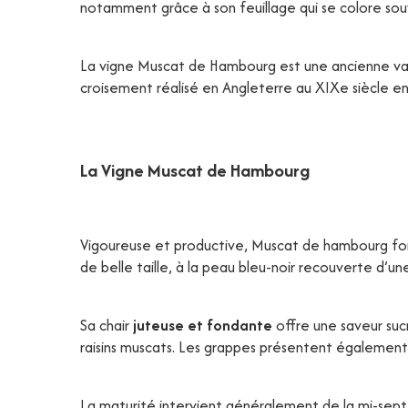
notamment grâce à son feuillage qui se colore sou
La vigne Muscat de Hambourg est une ancienne vari
croisement réalisé en Angleterre au XIXe siècle en
La Vigne Muscat de Hambourg
Vigoureuse et productive, Muscat de hambourg f
de belle taille, à la peau bleu-noir recouverte d’une
Sa chair
juteuse et fondante
offre une saveur su
raisins muscats. Les grappes présentent également
La maturité intervient généralement de la mi-sept