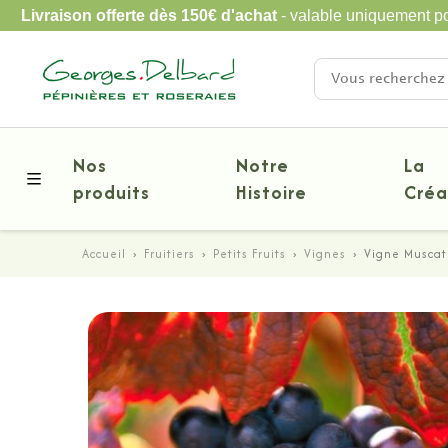
Livraison offerte dès 150€ d'achat
- valable uniquement po
Nos
Notre
La
produits
Histoire
Créa
Accueil
›
Fruitiers
›
Petits Fruits
›
Vignes
›
Vigne Musca