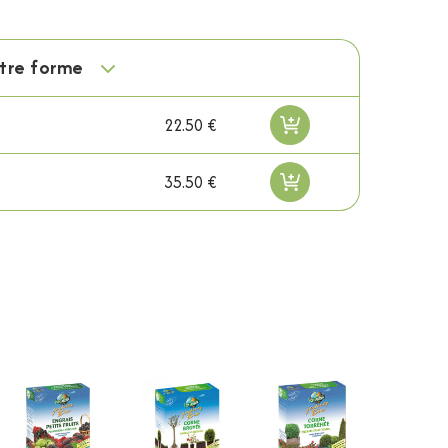
otre forme
22.50 €
35.50 €