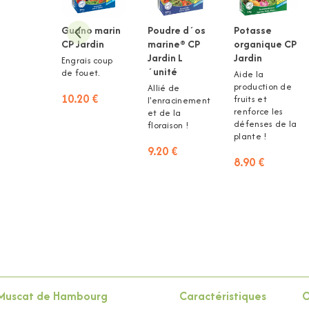
Guano marin
Poudre d´os
Potasse
CP Jardin
marine® CP
organique CP
Jardin L
Jardin
Engrais coup
´unité
de fouet.
Aide la
production de
Allié de
10.20 €
fruits et
l'enracinement
renforce les
et de la
défenses de la
floraison !
plante !
9.20 €
8.90 €
 Muscat de Hambourg
Caractéristiques
C