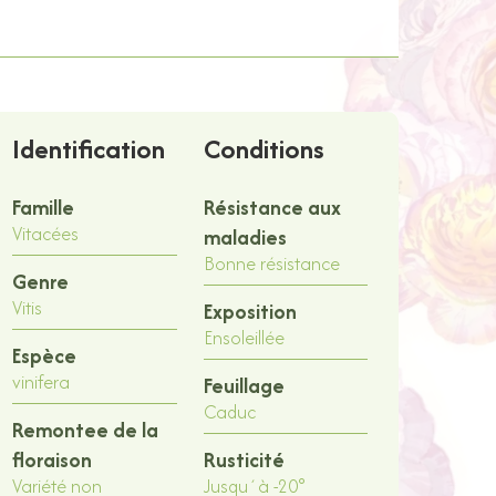
Identification
Conditions
Famille
Résistance aux
Vitacées
maladies
Bonne résistance
Genre
Vitis
Exposition
Ensoleillée
Espèce
vinifera
Feuillage
Caduc
Remontee de la
floraison
Rusticité
Variété non
Jusqu´à -20°