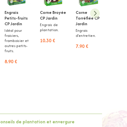
Engrais
Corne Broyée
Corne
Activate
Petits-fruits
CP Jardin
Torréfiée CP
Racinai
CP Jardin
Jardin
Jardin
Engrais de
plantation.
Idéal pour
Engrais
Stimule
fraisiers,
d'entretien.
l'enraci
10.30 €
framboisier et
et aide 
7.90 €
autres petits-
bouturag
fruits.
12.30 €
8.90 €
onseils de plantation et envergure