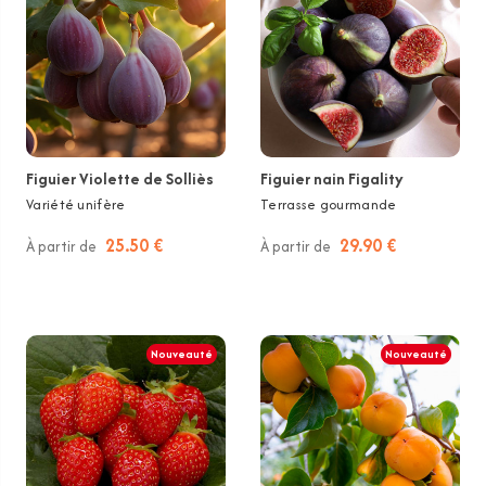
Figuier Violette de Solliès
Figuier nain Figality
Variété unifère
Terrasse gourmande
25.50 €
29.90 €
À partir de
À partir de
Nouveauté
Nouveauté