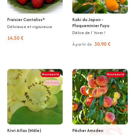
Fraisier Cantaliss®
Kaki du Japon -
Plaqueminier Fuyu
Délicieuse et vigoureuse
Délice de l´hiver !
14.50 €
30.90 €
À partir de
Nouveauté
Nouveauté
Parfumé
Kiwi Atlas (Mâle)
Pêcher Amsden