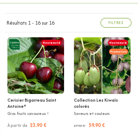
Résultats 1 - 16 sur 16
FILTRES
Nouveauté
Nouveauté
Promotion
Cerisier Bigarreau Saint
Collection Les Kiwaïs
Antoine®
colorés
Gros fruits savoureux !
Saveurs et couleurs
23.90 €
59.90 €
À partir de
67.90 €