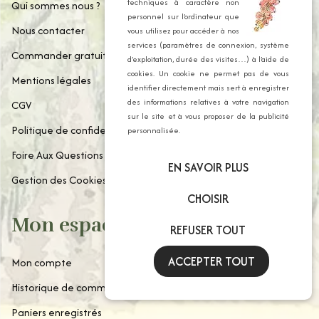
techniques à caractère non
Qui sommes nous ?
personnel sur l’ordinateur que
Nous contacter
vous utilisez pour accéder à nos
services (paramètres de connexion, système
Commander gratuitement notre catalogue
d’exploitation, durée des visites…) à l’aide de
cookies. Un cookie ne permet pas de vous
Mentions légales
identifier directement mais sert à enregistrer
des informations relatives à votre navigation
CGV
sur le site et à vous proposer de la publicité
Politique de confidentialité
personnalisée.
Foire Aux Questions
EN SAVOIR PLUS
Gestion des Cookies
CHOISIR
Mon espace client
REFUSER TOUT
ACCEPTER TOUT
Mon compte
Historique de commande
Paniers enregistrés