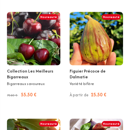
Nouveauté
Nouveauté
Collection Les Meilleurs
Figuier Précoce de
Bigarreaux
Dalmatie
Bigarreaux savoureux
Variété bifère
55.50 €
25.50 €
À partir de
70.80 €
Nouveauté
Nouveauté