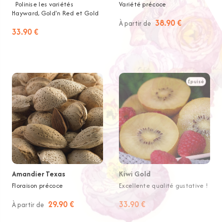
Polinise les variétés
Variété précoce
Hayward, Gold'n Red et Gold
38.90 €
À partir de
33.90 €
Épuisé
Amandier Texas
Kiwi Gold
Floraison précoce
Excellente qualité gustative !
29.90 €
33.90 €
À partir de