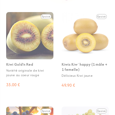
Épuisé
Épuisé
Kiwi Gold'n Red
Kiwis Kiw´happy (1 mâle +
1 femelle)
Variété originale de kiwi
jaune au coeur rouge
Délicieux Kiwi jaune
35.00 €
49.90 €
Épuisé
Épuisé