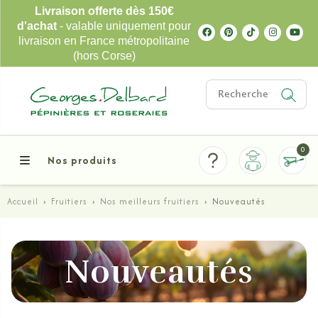
Livraison offerte dès 150€
d'achat
- valable uniquement pour
livraison en France métropolitaine
(hors Corse)
0
Nos produits
Accueil
›
Fruitiers
›
Nos meilleurs fruitiers
›
Nouveautés
Nouveautés