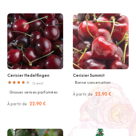
Cerisier Hedelfingen
Cerisier Summit
★
★
★
★
★
★
★
★
★
★
Bonne conservation
(
1
avis)
Grosses cerises parfumées
22.90 €
À partir de
22.90 €
À partir de