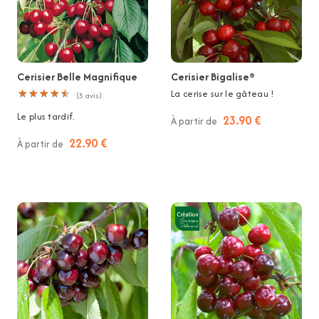
Cerisier Belle Magnifique
Cerisier Bigalise®
★
★
★
★
★
★
★
★
★
★
La cerise sur le gâteau !
(
5
avis)
Le plus tardif.
23.90 €
À partir de
22.90 €
À partir de