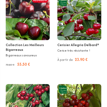
Nouveauté
Collection Les Meilleurs
Cerisier Allegria Delbard®
Bigarreaux
Cerise très résistante !
Bigarreaux savoureux
23.90 €
À partir de
55.50 €
70.80 €