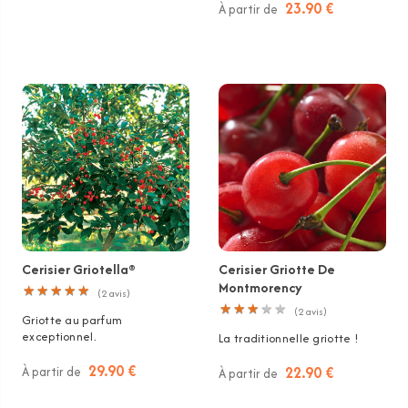
23.90 €
À partir de
Cerisier Griotella®
Cerisier Griotte De
Montmorency
★
★
★
★
★
★
★
★
★
★
(
2
avis)
★
★
★
★
★
★
★
★
★
★
(
2
avis)
Griotte au parfum
exceptionnel.
La traditionnelle griotte !
29.90 €
22.90 €
À partir de
À partir de