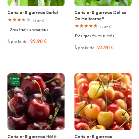
Cerisier Bigarreau Burlat
Cerisier Bigarreau Délice
De Malicorne®
★
★
★
★
★
★
★
★
★
★
(
3
avis)
★
★
★
★
★
★
★
★
★
★
(
2
avis)
Gros fruits savoureux !
Très gros fruits sucrés !
22.90 €
À partir de
23.90 €
À partir de
Cerisier Bigarreau Hâtif
Cerisier Bigarreau