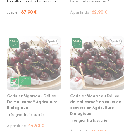
La collection des bigarreaux.
Gros fruits savoureux !
67.90 €
62.90 €
À partir de
79.80 €
Épuisé
Épuisé
Cerisier Bigarreau Délice
Cerisier Bigarreau Délice
De Malicorne® Agriculture
de Malicorne® en cours de
Biologique
conversion Agriculture
Biologique
Très gros fruits sucrés !
Très gros fruits sucrés !
44.90 €
À partir de