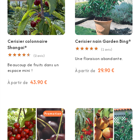
Cerisier colonnaire
Cerisier nain Garden Bing®
Shangai®
★
★
★
★
★
★
★
★
★
★
(
1
avis)
★
★
★
★
★
★
★
★
★
★
(
2
avis)
Une floraison abondante.
Beaucoup de fruits dans un
29.90 €
espace mini !
À partir de
43.90 €
À partir de
Promotion