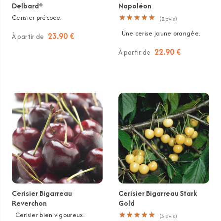
Delbard®
Napoléon
Cerisier précoce.
★
★
★
★
★
★
★
★
★
★
(
2
avis)
Une cerise jaune orangée.
23.90 €
À partir de
22.90 €
À partir de
Cerisier Bigarreau
Cerisier Bigarreau Stark
Reverchon
Gold
Cerisier bien vigoureux.
★
★
★
★
★
★
★
★
★
★
(
3
avis)