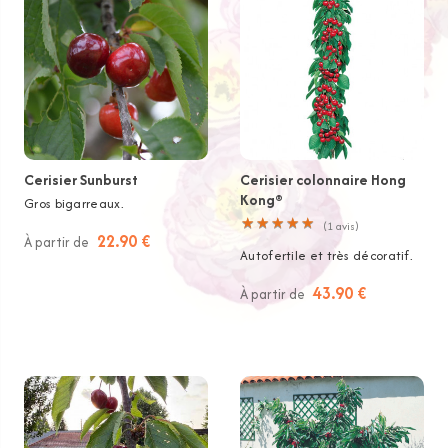
Cerisier Sunburst
Cerisier colonnaire Hong
Kong®
Gros bigarreaux.
★
★
★
★
★
★
★
★
★
★
(
1
avis)
22.90 €
À partir de
Autofertile et très décoratif.
43.90 €
À partir de