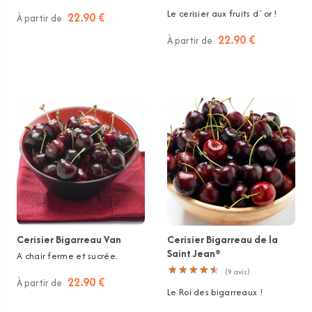
Le cerisier aux fruits d´or !
22.90 €
À partir de
22.90 €
À partir de
Cerisier Bigarreau Van
Cerisier Bigarreau de la
Saint Jean®
A chair ferme et sucrée.
★
★
★
★
★
★
★
★
★
★
(
9
avis)
22.90 €
À partir de
Le Roi des bigarreaux !