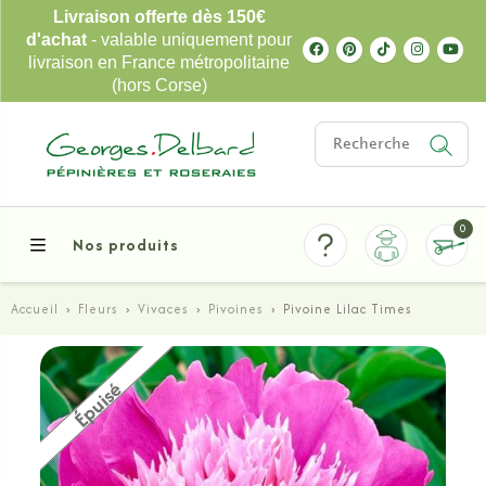
Livraison offerte dès 150€
d'achat
- valable uniquement pour
livraison en France métropolitaine
(hors Corse)
0
Nos produits
Accueil
›
Fleurs
›
Vivaces
›
Pivoines
›
Pivoine Lilac Times
Épuisé