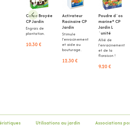
Corne Broyée
Activateur
Poudre d´os
CP Jardin
Racinaire CP
marine® CP
Jardin
Jardin L
Engrais de
´unité
plantation.
Stimule
l'enracinement
Allié de
10.30 €
et aide au
l'enracinement
bouturage.
et de la
floraison !
12.30 €
9.20 €
ristiques
Utilisations au jardin
Associations po