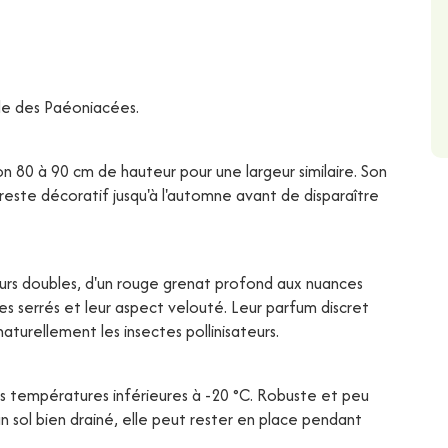
lle des Paéoniacées.
 80 à 90 cm de hauteur pour une largeur similaire. Son
este décoratif jusqu'à l'automne avant de disparaître
fleurs doubles, d'un rouge grenat profond aux nuances
es serrés et leur aspect velouté. Leur parfum discret
turellement les insectes pollinisateurs.
es températures inférieures à -20 °C. Robuste et peu
 un sol bien drainé, elle peut rester en place pendant