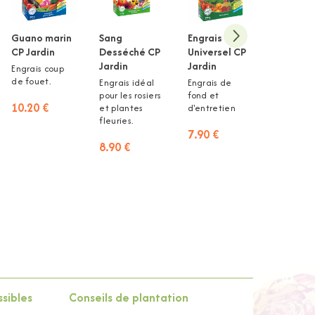
Guano marin
Sang
Engrais
Corne
CP Jardin
Desséché CP
Universel CP
Torréfié
Jardin
Jardin
Jardin
Engrais coup
de fouet.
Engrais idéal
Engrais de
Engrais
pour les rosiers
fond et
d'entreti
10.20 €
et plantes
d'entretien
7.90 €
fleuries.
7.90 €
8.90 €
ssibles
Conseils de plantation