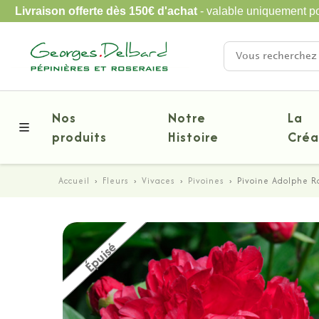
Livraison offerte dès 150€ d'achat
- valable uniquement po
Nos
Notre
La
produits
Histoire
Créa
Accueil
›
Fleurs
›
Vivaces
›
Pivoines
›
Pivoine Adolphe 
Épuisé