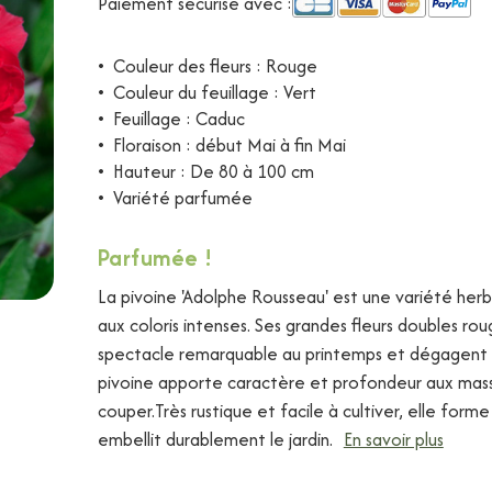
Paiement sécurisé avec :
•
Couleur des fleurs : Rouge
•
Couleur du feuillage : Vert
•
Feuillage : Caduc
•
Floraison : début Mai à fin Mai
•
Hauteur : De 80 à 100 cm
•
Variété parfumée
Parfumée !
La pivoine 'Adolphe Rousseau' est une variété her
aux coloris intenses. Ses grandes fleurs doubles rou
spectacle remarquable au printemps et dégagent 
pivoine apporte caractère et profondeur aux massif
couper.
Très rustique et facile à cultiver, elle form
embellit durablement le jardin.
En savoir plus