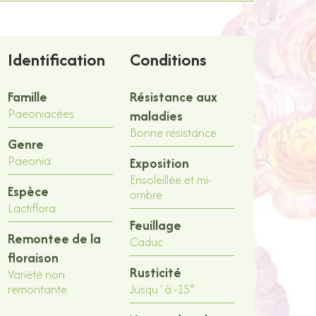
Identification
Conditions
Famille
Résistance aux
Paeoniacées
maladies
Bonne résistance
Genre
Paeonia
Exposition
Ensoleillée et mi-
Espèce
ombre
Lactiflora
Feuillage
Remontee de la
Caduc
floraison
Rusticité
Variété non
remontante
Jusqu´à -15°