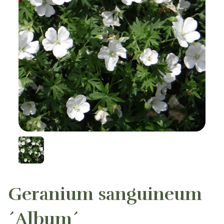
Geranium sanguineum
´Album´