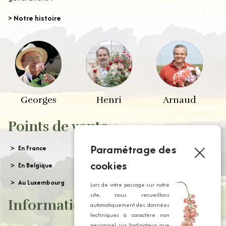
> Notre histoire
Georges
Henri
Arnaud
Points de vente
Paramétrage des
En France
cookies
En Belgique
Au Luxembourg
Lors de votre passage sur notre
site, nous recueillons
Informations
automatiquement des données
techniques à caractère non
personnel sur l’ordinateur que