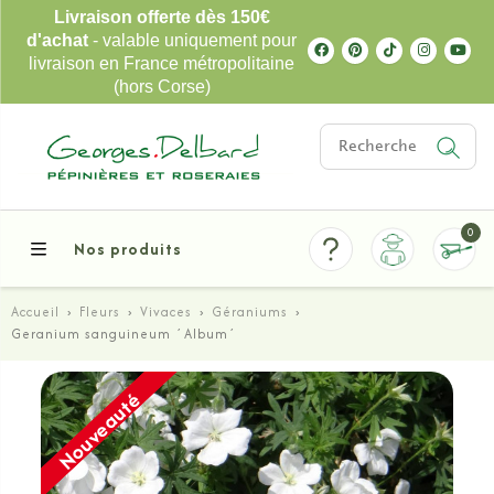
Livraison offerte dès 150€
d'achat
- valable uniquement pour
livraison en France métropolitaine
(hors Corse)
0
Nos produits
Accueil
›
Fleurs
›
Vivaces
›
Géraniums
›
Geranium sanguineum ´Album´
Nouveauté