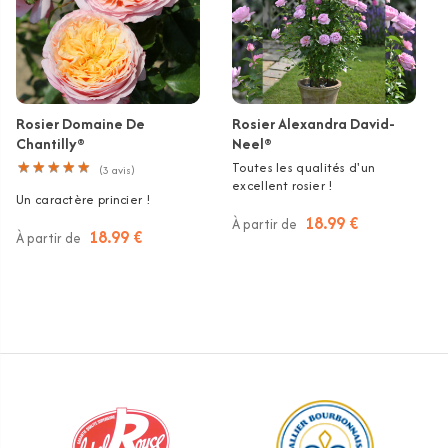
Rosier Domaine De
Rosier Alexandra David-
Chantilly®
Neel®
★
★
★
★
★
★
★
★
★
★
Toutes les qualités d'un
(
3
avis)
excellent rosier !
Un caractère princier !
18.99 €
À partir de
18.99 €
À partir de