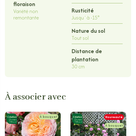
floraison
Rusticité
Variété non
remontante
Jusqu´à -15°
Nature du sol
Tout sol
Distance de
plantation
30 cm
À associer avec
À bouquet
Nouveauté
À bouquet