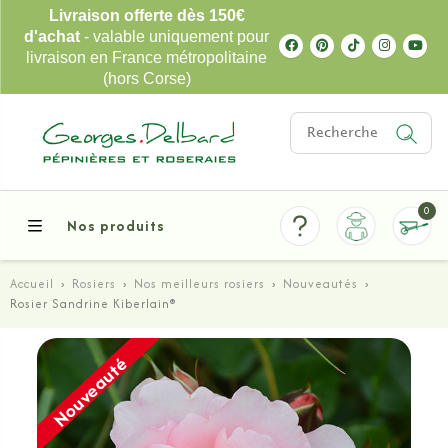
Livraison offerte dès 150€
d'achat
- valable uniquement pour
livraison en France métropolitaine
(hors Corse)
0
Nos produits
Accueil
›
Rosiers
›
Nos meilleurs rosiers
›
Nouveautés
›
Rosier Sandrine Kiberlain®
Nouveauté