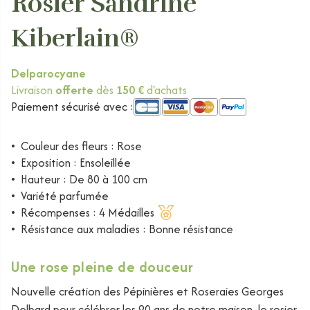
Rosier Sandrine
Kiberlain®
delparocyane
Livraison
offerte
dès
150 €
d'achats
Paiement sécurisé avec :
•
Couleur des fleurs : Rose
•
Exposition : Ensoleillée
•
Hauteur : De 80 à 100 cm
•
Variété parfumée
•
Récompenses : 4 Médailles
•
Résistance aux maladies : Bonne résistance
Une rose pleine de douceur
Nouvelle création des Pépinières et Roseraies Georges
Delbard pour célébrer les 90 ans de notre maison, le rosier