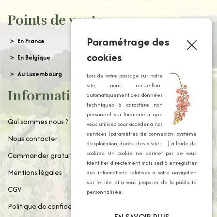
Points de vente
Paramétrage des
En France
cookies
En Belgique
Au Luxembourg
Lors de votre passage sur notre
site, nous recueillons
Informations
automatiquement des données
techniques à caractère non
personnel sur l’ordinateur que
Qui sommes nous ?
vous utilisez pour accéder à nos
services (paramètres de connexion, système
Nous contacter
d’exploitation, durée des visites…) à l’aide de
cookies. Un cookie ne permet pas de vous
Commander gratuitement notre catalogue
identifier directement mais sert à enregistrer
Mentions légales
des informations relatives à votre navigation
sur le site et à vous proposer de la publicité
CGV
personnalisée.
Politique de confidentialité