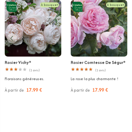
À bouquet
À bouquet
Rosier Vichy®
Rosier Comtesse De Ségur®
★
★
★
★
★
★
★
★
★
★
★
★
★
★
★
★
★
★
★
★
(
1
avis)
(
1
avis)
Floraisons généreuses.
La rose la plus charmante !
17.99 €
17.99 €
À partir de
À partir de