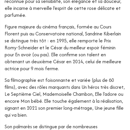
reconnue pour sa sensibilité, son élégance et sa douceur,
elle incarne à merveille l’esprit de cette rose délicate et
parfumée.
Figure majeure du cinéma français, formée au Cours
Florent puis au Conservatoire national, Sandrine Kiberlain
se distingue très tôt : en 1995, elle remporte le Prix
Romy‑Schneider et le César du meilleur espoir féminin
pour
En avoir (ou pas).
Elle confirme son talent en
obtenant un deuxième César en 2014, celui de meilleure
actrice pour
9 mois ferme.
Sa filmographie est foisonnante et variée (plus de 60
films), avec des rôles marquants dans
Un héros très discret
,
Le Septième Ciel
,
Mademoiselle Chambon
,
Elle l'adore
ou
encore
Mon bébé
. Elle touche également à la réalisation,
signant en 2021 son premier long-métrage,
Une jeune fille
qui va bien
.
Son palmarès se distingue par de nombreuses