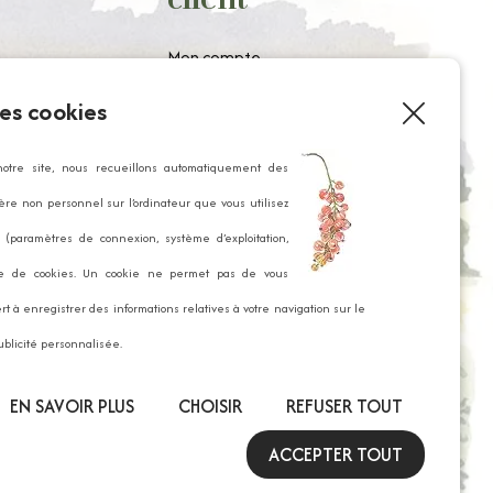
Mon compte
Historique de commande
tement
es cookies
Paniers enregistrés
notre site, nous recueillons automatiquement des
re non personnel sur l’ordinateur que vous utilisez
(paramètres de connexion, système d’exploitation,
tialité
de de cookies. Un cookie ne permet pas de vous
rt à enregistrer des informations relatives à votre navigation sur le
ublicité personnalisée.
EN SAVOIR PLUS
CHOISIR
REFUSER TOUT
ACCEPTER TOUT