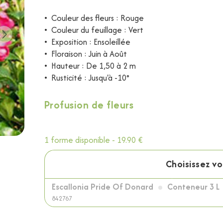
•
Couleur des fleurs : Rouge
•
Couleur du feuillage : Vert
•
Exposition : Ensoleillée
•
Floraison : Juin à Août
•
Hauteur : De 1,50 à 2 m
•
Rusticité : Jusqu'à -10°
Profusion de fleurs
1 forme disponible -
19.90 €
Choisissez v
Escallonia Pride Of Donard
Conteneur 3 L
842767