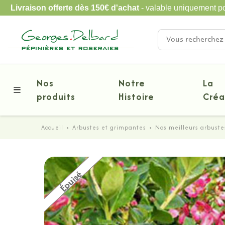
Livraison offerte dès 150€ d'achat
- valable uniquement po
Nos
Notre
La
produits
Histoire
Créa
Accueil
›
Arbustes et grimpantes
›
Nos meilleurs arbuste
Nouveauté
Épuisé