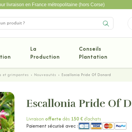
ur livraison en France métropolitaine (hors Corse)
La
Conseils
tion
Production
Plantation
s et grimpantes
›
Nouveautés
›
Escallonia Pride Of Donard
Escallonia Pride Of 
Livraison
offerte
dès
150 €
d'achats
Paiement sécurisé avec :