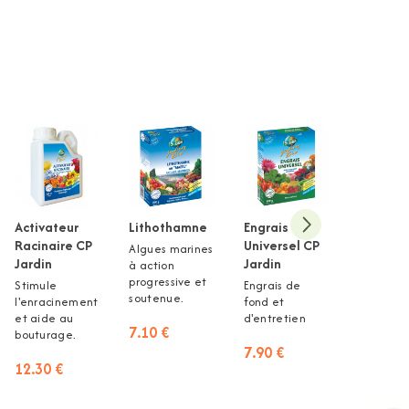
Activateur
Lithothamne
Engrais
Poudre 
Racinaire CP
Universel CP
marine®
Algues marines
Jardin
Jardin
Jardin L
à action
´unité
progressive et
Stimule
Engrais de
soutenue.
l'enracinement
fond et
Allié de
et aide au
d'entretien
l'enraci
7.10 €
bouturage.
et de la
7.90 €
floraison 
12.30 €
9.20 €