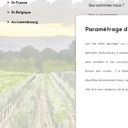
En France
Qui sommes nous ?
En Belgique
Nous contacter
Au Luxembourg
Commander gratui
Paramétrage d
notre catalogue
Mentions légales
Lors de votre passage sur 
données techniques à caractè
CGV
pour accéder à nos services 
Politique de confiden
durée des visites…) à l’ai
Foire Aux Questions
identifier directement mais se
Gestion des Cookies
site et à vous proposer de la p