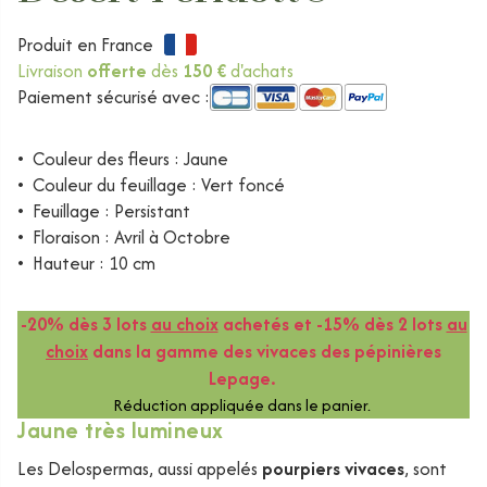
Produit en France
Livraison
offerte
dès
150 €
d'achats
Paiement sécurisé avec :
•
Couleur des fleurs : Jaune
•
Couleur du feuillage : Vert foncé
•
Feuillage : Persistant
•
Floraison : Avril à Octobre
•
Hauteur : 10 cm
-20% dès 3 lots
au choix
achetés et -15% dès 2 lots
au
choix
dans la gamme des vivaces des pépinières
Lepage.
Réduction appliquée dans le panier.
Jaune très lumineux
Les Delospermas, aussi appelés
pourpiers vivaces
, sont