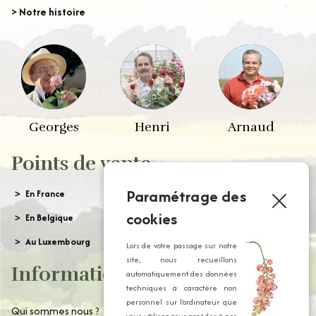
> Notre histoire
Georges
Henri
Arnaud
Points de vente
Paramétrage des
En France
cookies
En Belgique
Au Luxembourg
Lors de votre passage sur notre
site, nous recueillons
Informations
automatiquement des données
techniques à caractère non
personnel sur l’ordinateur que
Qui sommes nous ?