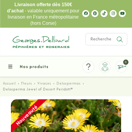
Livraison offerte dès 150€
d'achat
- valable uniquement pour
livraison en France métropolitaine
(hors Corse)
0
Nos produits
Accueil
›
Fleurs
›
Vivaces
›
Delospermas
›
Delosperma Jewel of Desert Peridott®
Nouveauté