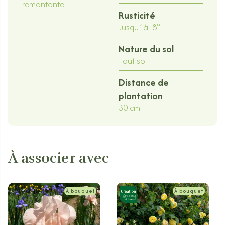
remontante
Rusticité
Jusqu´à -8°
Nature du sol
Tout sol
Distance de
plantation
30 cm
À associer avec
À bouquet
À bouquet