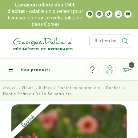
Livraison offerte dès 150€
d'achat
- valable uniquement pour
livraison en France métropolitaine
(hors Corse)
0
Nos produits
Accueil
›
Fleurs
›
Bulbes
›
Plantation printanière
›
Dahlias
›
Dahlia Château De La Bourdaisière
Épuisé