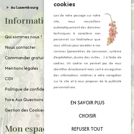
cookies
Au Luxembourg
Lors de votre passage sur notre
Informations
site, nous recueillons
automatiquement des données
techniques à caractère non
Qui sommes nous ?
personnel sur l’ordinateur que
vous utilisez pour accéder à nos
Nous contacter
services (paramètres de connexion, système
Commander gratuitement notre catalogue
d’exploitation, durée des visites…) à l’aide de
cookies. Un cookie ne permet pas de vous
Mentions légales
identifier directement mais sert à enregistrer
des informations relatives à votre navigation
CGV
sur le site et à vous proposer de la publicité
personnalisée.
Politique de confidentialité
Foire Aux Questions
EN SAVOIR PLUS
Gestion des Cookies
CHOISIR
Mon espace client
REFUSER TOUT