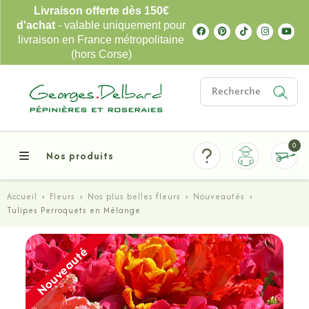
Livraison offerte dès 150€
d'achat
- valable uniquement pour
livraison en France métropolitaine
(hors Corse)
0
Nos produits
Accueil
›
Fleurs
›
Nos plus belles fleurs
›
Nouveautés
›
Tulipes Perroquets en Mélange
Nouveauté