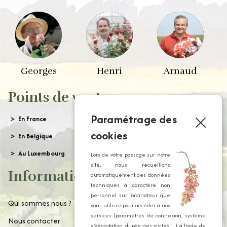
Georges
Henri
Arnaud
Points de vente
Paramétrage des
En France
cookies
En Belgique
Au Luxembourg
Lors de votre passage sur notre
site, nous recueillons
Informations
automatiquement des données
techniques à caractère non
personnel sur l’ordinateur que
Qui sommes nous ?
vous utilisez pour accéder à nos
services (paramètres de connexion, système
Nous contacter
d’exploitation, durée des visites…) à l’aide de