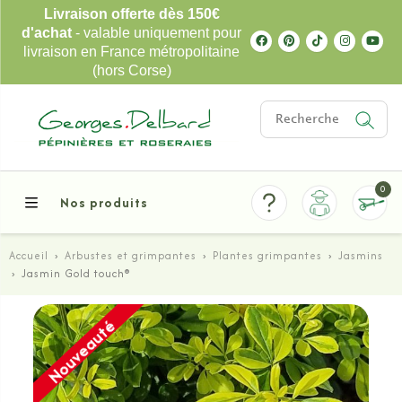
Livraison offerte dès 150€
d'achat
- valable uniquement pour
livraison en France métropolitaine
(hors Corse)
0
Nos produits
Accueil
›
Arbustes et grimpantes
›
Plantes grimpantes
›
Jasmins
›
Jasmin Gold touch®
Nouveauté