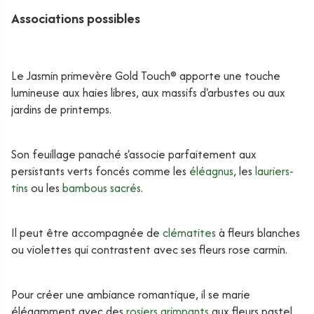
Associations possibles
Le Jasmin primevère Gold Touch® apporte une touche
lumineuse aux haies libres, aux massifs d'arbustes ou aux
jardins de printemps.
Son feuillage panaché s'associe parfaitement aux
persistants verts foncés comme les
éléagnus
, les
lauriers-
tins
ou les
bambous sacrés
.
Il peut être accompagnée de
clématites
à fleurs blanches
ou violettes qui contrastent avec ses fleurs rose carmin.
Pour créer une ambiance romantique, il se marie
élégamment avec des
rosiers grimpants
aux fleurs pastel.