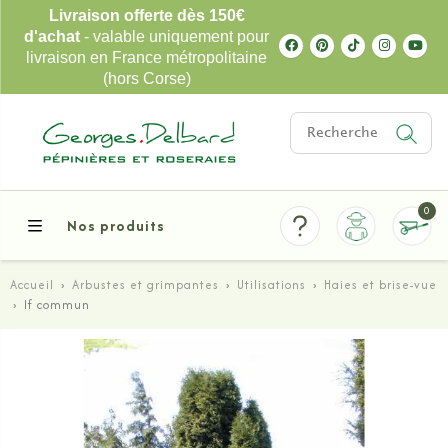
Livraison offerte dès 150€
d'achat
- valable uniquement pour
livraison en France métropolitaine
(hors Corse)
0
Nos produits
Accueil
›
Arbustes et grimpantes
›
Utilisations
›
Haies et brise-vue
›
If commun