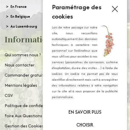
Paramétrage des
En France
cookies
En Belgique
Au Luxembourg
Lors de votre passage sur notre
site, nous recueillons
Informations
automatiquement des données
techniques à caractère non
personnel sur l’ordinateur que
Qui sommes nous ?
vous utilisez pour accéder à nos
services (paramètres de connexion, système
Nous contacter
d’exploitation, durée des visites…) à l’aide de
cookies. Un cookie ne permet pas de vous
Commander gratuitement notre catalogue
identifier directement mais sert à enregistrer
Mentions légales
des informations relatives à votre navigation
sur le site et à vous proposer de la publicité
CGV
personnalisée.
Politique de confidentialité
EN SAVOIR PLUS
Foire Aux Questions
CHOISIR
Gestion des Cookies