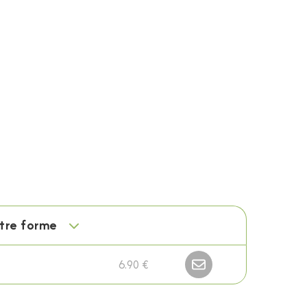
otre forme
6.90 €