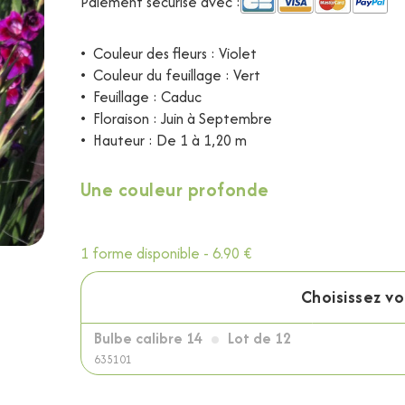
Paiement sécurisé avec :
•
Couleur des fleurs : Violet
•
Couleur du feuillage : Vert
•
Feuillage : Caduc
•
Floraison : Juin à Septembre
•
Hauteur : De 1 à 1,20 m
Une couleur profonde
1 forme disponible -
6.90 €
Choisissez v
Bulbe calibre 14
Lot de 12
635101