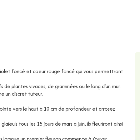
 violet foncé et coeur rouge foncé qui vous permettront
ifs de plantes vivaces, de graminées ou le long d'un mur.
re un discret tuteur.
 pointe vers le haut à 10 cm de profondeur et arrosez
ïeuls tous les 15 jours de mars à juin, ils fleuriront ainsi
s lorsque un premier fleuron commence à s'ouvrir.