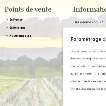
Points de vente
Informati
En France
Qui sommes nous ?
En Belgique
Nous contacter
Au Luxembourg
Paramétrage d
Commander gratui
notre catalogue
Lors de votre passage sur 
Mentions légales
données techniques à caractè
CGV
pour accéder à nos services 
Politique de confiden
durée des visites…) à l’ai
Foire Aux Questions
identifier directement mais se
Gestion des Cookies
site et à vous proposer de la p