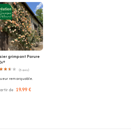
sier grimpant Parure
Or®
★
★
★
★
★
★
★
★
(
5
avis)
gueur remarquable.
19.99 €
artir de