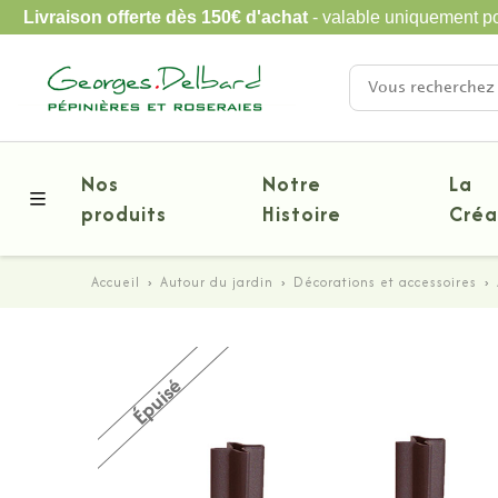
Livraison offerte dès 150€ d'achat
- valable uniquement po
Nos
Notre
La
produits
Histoire
Créa
Accueil
›
Autour du jardin
›
Décorations et accessoires
›
Épuisé