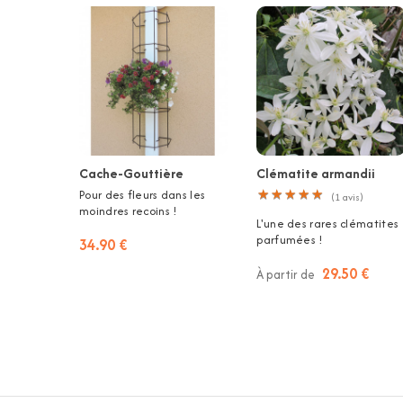
Cache-Gouttière
Clématite armandii
Pour des fleurs dans les
★
★
★
★
★
★
★
★
★
★
(
1
avis)
moindres recoins !
L'une des rares clématites
parfumées !
34.90 €
29.50 €
À partir de