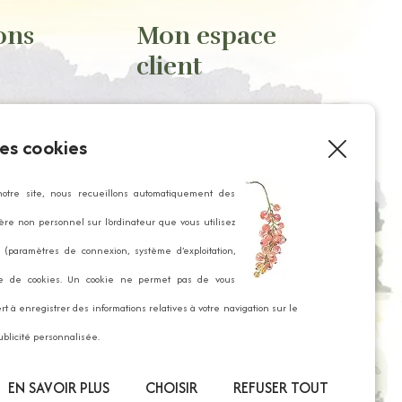
ons
Mon espace
client
Mon compte
es cookies
Historique de commande
tement
Paniers enregistrés
notre site, nous recueillons automatiquement des
re non personnel sur l’ordinateur que vous utilisez
(paramètres de connexion, système d’exploitation,
tialité
de de cookies. Un cookie ne permet pas de vous
rt à enregistrer des informations relatives à votre navigation sur le
ublicité personnalisée.
EN SAVOIR PLUS
CHOISIR
REFUSER TOUT