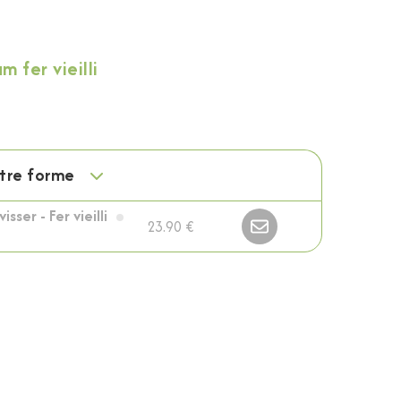
 fer vieilli
otre forme
ser - Fer vieilli
23.90 €