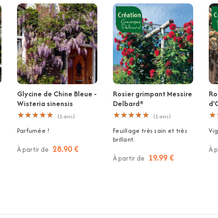
Glycine de Chine Bleue -
Rosier grimpant Messire
Ro
Wisteria sinensis
Delbard®
d'
★
★
★
★
★
★
★
★
★
★
★
★
★
★
★
★
★
★
★
★
★
★
(
1
avis)
(
1
avis)
Parfumée !
Feuillage très sain et très
Vi
brillant.
28.90 €
À partir de
À p
19.99 €
À partir de