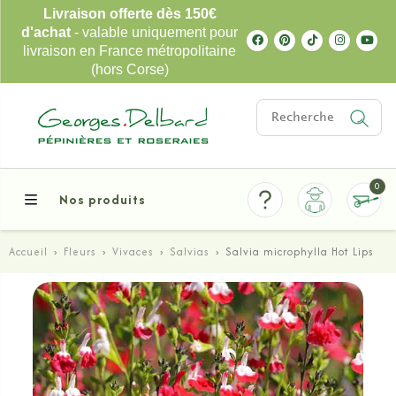
Livraison offerte dès 150€
d'achat
- valable uniquement pour
livraison en France métropolitaine
(hors Corse)
0
Nos produits
Accueil
›
Fleurs
›
Vivaces
›
Salvias
›
Salvia microphylla Hot Lips