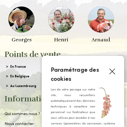
Georges
Henri
Arnaud
Points de vente
En France
Paramétrage des
En Belgique
cookies
Au Luxembourg
Lors de votre passage sur notre
site, nous recueillons
Informations
automatiquement des données
techniques à caractère non
personnel sur l’ordinateur que
Qui sommes nous ?
vous utilisez pour accéder à nos
Nous contacter
services (paramètres de connexion, système