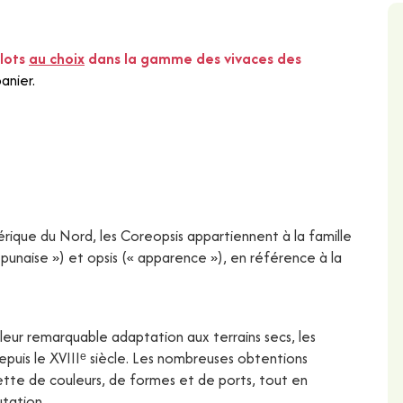
lots
au choix
dans la gamme des vivaces des
anier.
mérique du Nord, les Coreopsis appartiennent à la famille
punaise ») et opsis (« apparence »), en référence à la
 leur remarquable adaptation aux terrains secs, les
depuis le XVIIIᵉ siècle. Les nombreuses obtentions
ette de couleurs, de formes et de ports, tout en
utation.