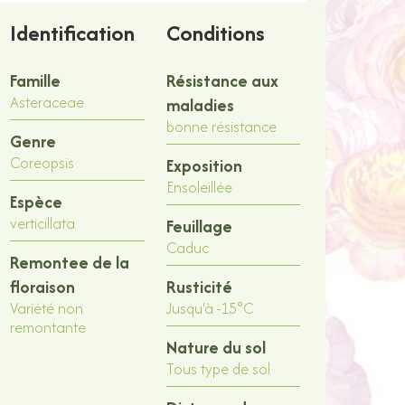
Identification
Conditions
Famille
Résistance aux
Asteraceae
maladies
bonne résistance
Genre
Coreopsis
Exposition
Ensoleillée
Espèce
verticillata
Feuillage
Caduc
Remontee de la
floraison
Rusticité
Variété non
Jusqu'à -15°C
remontante
Nature du sol
Tous type de sol