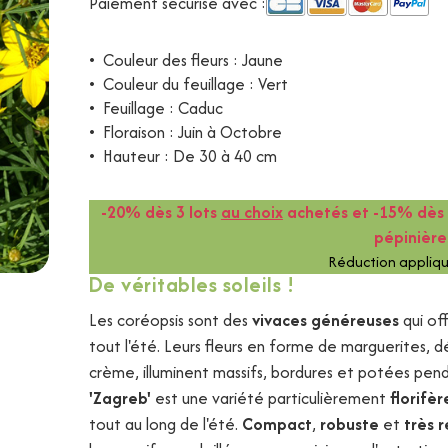
Paiement sécurisé avec :
•
Couleur des fleurs : Jaune
•
Couleur du feuillage : Vert
•
Feuillage : Caduc
•
Floraison : Juin à Octobre
•
Hauteur : De 30 à 40 cm
-20% dès 3 lots
au choix
achetés et -15% dès 
pépinièr
Réduction appliqu
De véritables soleils !
Les coréopsis sont des
vivaces généreuses
qui of
tout l'été. Leurs fleurs en forme de marguerites, d
crème, illuminent massifs, bordures et potées pen
'Zagreb'
est une variété particulièrement
florifèr
tout au long de l'été.
Compact
,
robuste
et
très r