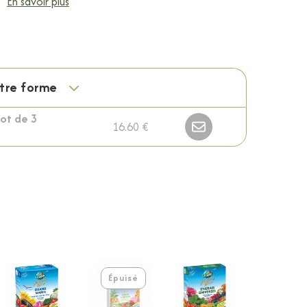
En savoir plus
otre forme
ot de 3
16.60 €
Épuisé