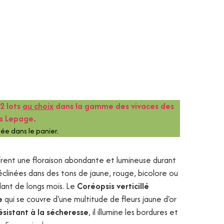
2 lots
au choix
dans la gamme des vivaces des
es Lepage.
ée dans le panier.
frent une floraison abondante et lumineuse durant
éclinées dans des tons de jaune, rouge, bicolore ou
dant de longs mois. Le
Coréopsis verticillé
e
qui se couvre d'une multitude de fleurs jaune d'or
ésistant à la sécheresse
, il illumine les bordures et