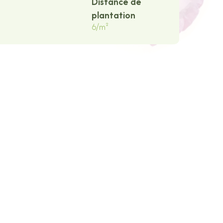
Distance de
plantation
6/m²