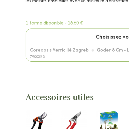
les massifs ensoleillés avec un minimum d'entretien.
1 forme disponible -
16.60 €
Choisissez v
Coreopsis Verticillé Zagreb
Godet 8 Cm - L
790032-3
Accessoires utiles