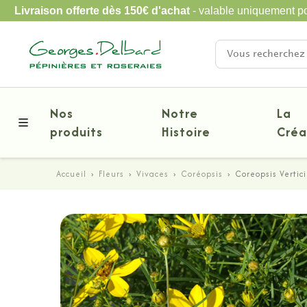
Livraison offerte dès 150€ d'achat
- valable uniquement po
Nos
Notre
La
produits
Histoire
Créa
Accueil
›
Fleurs
›
Vivaces
›
Coréopsis
›
Coreopsis Vertic