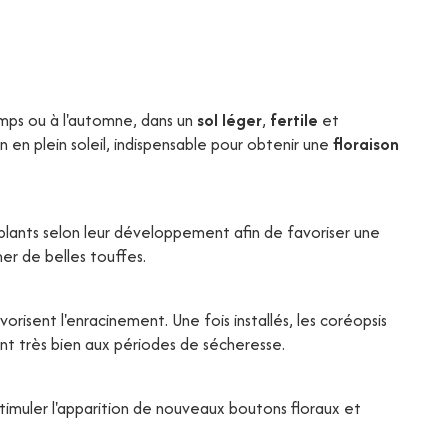
mps ou à l'automne, dans un
sol léger
,
fertile
et
on en plein soleil, indispensable pour obtenir une
floraison
lants selon leur développement afin de favoriser une
mer de belles touffes.
orisent l'enracinement. Une fois installés, les coréopsis
t très bien aux périodes de sécheresse.
stimuler l'apparition de nouveaux boutons floraux et